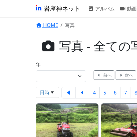
岩座神ネット
アルバム
動画
HOME
写真
写真 - 全ての
年
前へ
次へ
日時
4
5
6
7