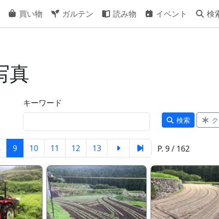
買い物
ガルテン
読み物
イベント
検
写真
キーワード
検索
ク
8
9
10
11
12
13
P. 9 / 162