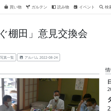
買い物
ガルテン
読み物
イベント
検
つなぐ棚田」意見交換会
写真一覧
アルバム 2022-08-24
情
2