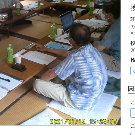
A
投
2
関