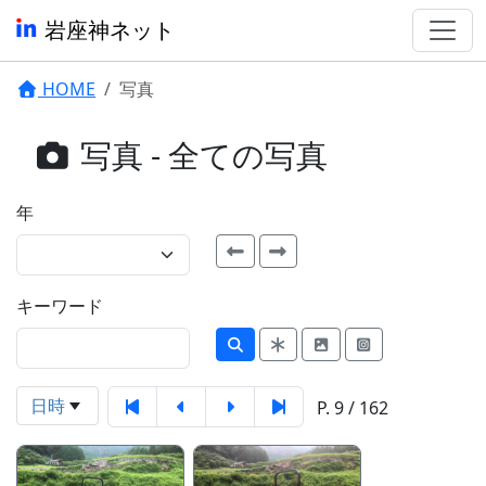
岩座神ネット
HOME
写真
写真 - 全ての写真
年
キーワード
日時
P. 9 / 162