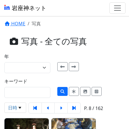
岩座神ネット
HOME
写真
写真 - 全ての写真
年
キーワード
日時
P. 8 / 162