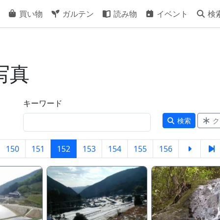
買い物
ガルテン
読み物
イベント
検
写真
キーワード
検索
ク
150
151
152
153
154
155
156