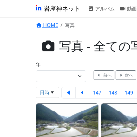
岩座神ネット
アルバム
動画
HOME
写真
写真 - 全ての
年
前へ
次へ
日時
147
148
149