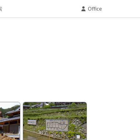
索
Office