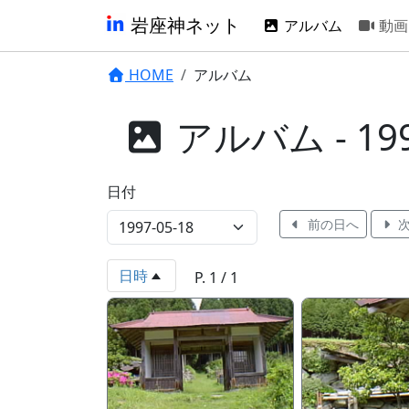
岩座神ネット
アルバム
動画
HOME
アルバム
アルバム - 199
日付
前の日へ
次
日時
P. 1 / 1