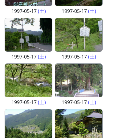
1997-05-17
(土)
1997-05-17
(土)
1997-05-17
(土)
1997-05-17
(土)
1997-05-17
(土)
1997-05-17
(土)