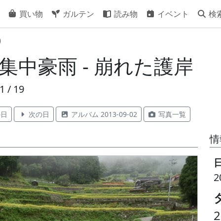
買い物
ガルテン
読み物
イベント
検
)
 集中豪雨 - 崩れた護岸
 / 19
日
次の日
アルバム 2013-09-02
写真一覧
情
2