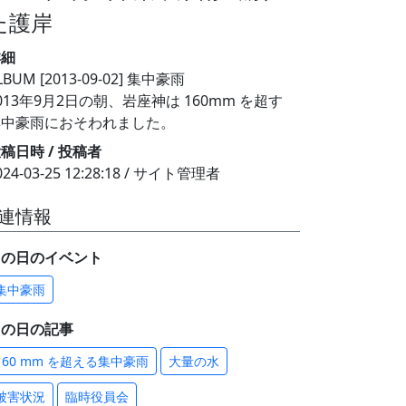
た護岸
詳細
LBUM [2013-09-02] 集中豪雨
013年9月2日の朝、岩座神は 160mm を超す
集中豪雨におそわれました。
稿日時 / 投稿者
024-03-25 12:28:18 / サイト管理者
連情報
この日のイベント
集中豪雨
この日の記事
160 mm を超える集中豪雨
大量の水
被害状況
臨時役員会