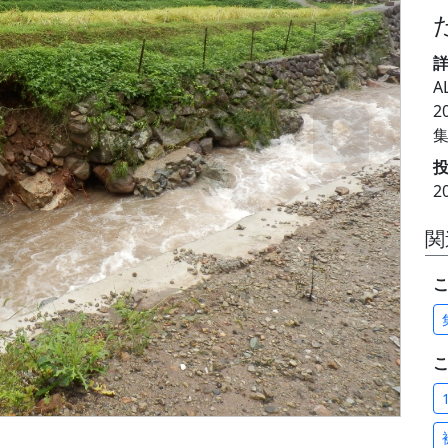
A
2
投
2
関