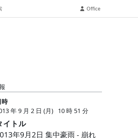
索
Office
報
日時
013 年 9 月 2 日 (月) 10 時 51 分
タイトル
2013年9月2日 集中豪雨 - 崩れ