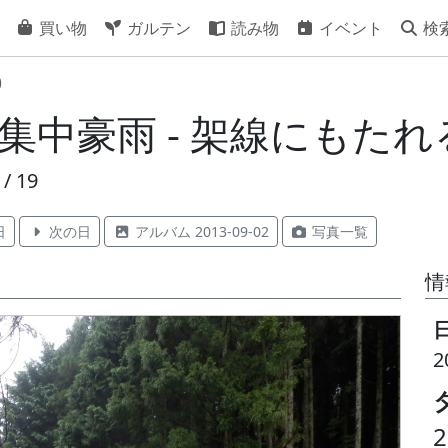
買い物
ガルテン
読み物
イベント
検
)
日 集中豪雨 - 架線にもた
/ 19
日
次の日
アルバム 2013-09-02
写真一覧
情
2