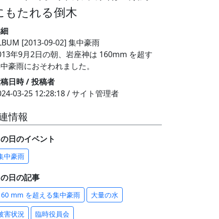
にもたれる倒木
詳細
LBUM [2013-09-02] 集中豪雨
013年9月2日の朝、岩座神は 160mm を超す
集中豪雨におそわれました。
稿日時 / 投稿者
024-03-25 12:28:18 / サイト管理者
連情報
この日のイベント
集中豪雨
この日の記事
160 mm を超える集中豪雨
大量の水
被害状況
臨時役員会