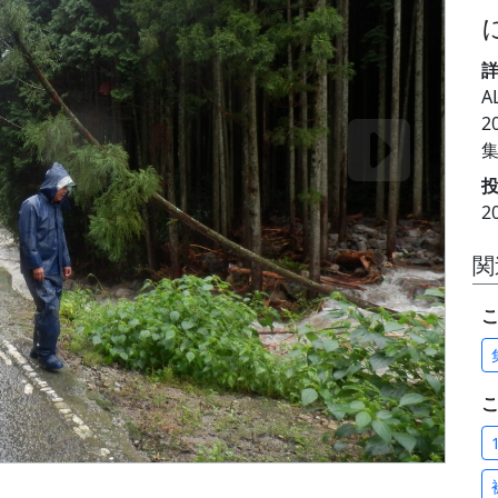
A
2
投
2
関