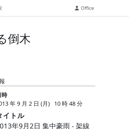
索
Office
れる倒木
報
日時
013 年 9 月 2 日 (月) 10 時 48 分
タイトル
2013年9月2日 集中豪雨 - 架線