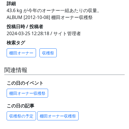
詳細
43.6 kg が今年のオーナー一組あたりの収量。
ALBUM [2012-10-08] 棚田オーナー収穫祭
投稿日時 / 投稿者
2024-03-25 12:28:18 / サイト管理者
検索タグ
棚田オーナー
収穫祭
関連情報
この日のイベント
棚田オーナー収穫祭
この日の記事
収穫祭の予定
棚田オーナー収穫祭