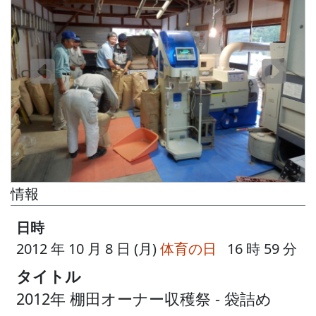
情報
日時
2012 年 10 月 8 日 (月)
体育の日
16 時 59 分
タイトル
2012年 棚田オーナー収穫祭 - 袋詰め