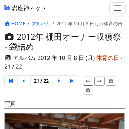
岩座神ネット
HOME
アルバム
2012 年 10 月 8 日 (月) 体育の日
2012年 棚田オーナー収穫祭
- 袋詰め
アルバム 2012 年 10 月 8 日 (月)
体育の日
-
21 / 22
21 / 22
写真