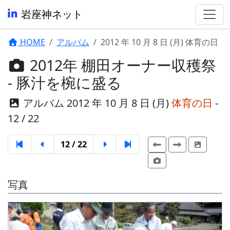
岩座神ネット
HOME
アルバム
2012 年 10 月 8 日 (月) 体育の日
2012年 棚田オーナー収穫祭
- 豚汁を椀に盛る
アルバム 2012 年 10 月 8 日 (月)
体育の日
-
12 / 22
12 / 22
写真