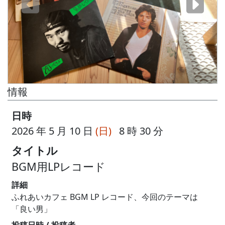
情報
日時
2026 年 5 月 10 日
(日)
8 時 30 分
タイトル
BGM用LPレコード
詳細
ふれあいカフェ BGM LP レコード、今回のテーマは
「良い男」
投稿日時 / 投稿者