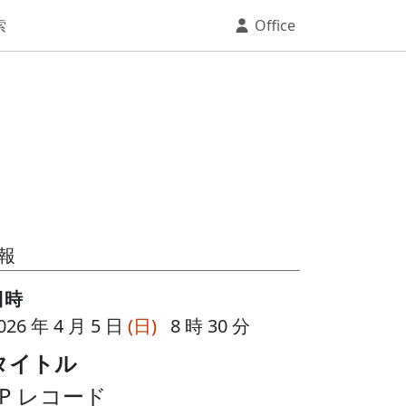
索
Office
報
日時
026 年 4 月 5 日
(日)
8 時 30 分
タイトル
LP レコード