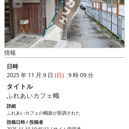
情報
日時
2025 年 11 月 9 日
(日)
9 時 09 分
タイトル
ふれあいカフェ幟
詳細
ふれあいカフェの幟旗が新調された
投稿日時 / 投稿者