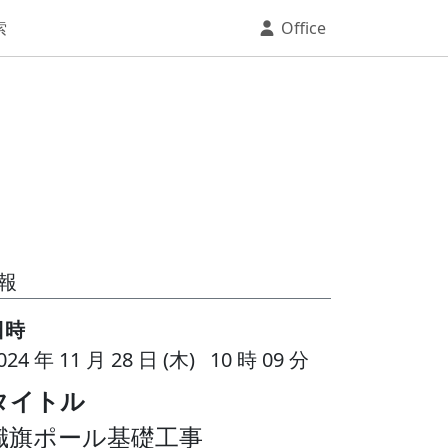
索
Office
報
日時
024 年 11 月 28 日 (木) 10 時 09 分
タイトル
幟旗ポール基礎工事