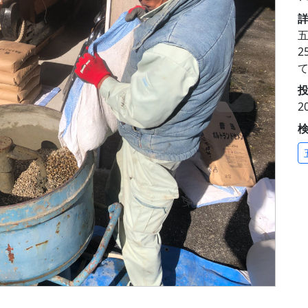
五
投
2