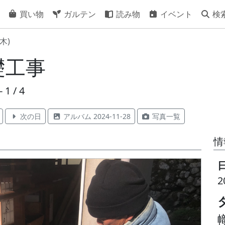
買い物
ガルテン
読み物
イベント
検
(木)
礎工事
1 / 4
次の日
アルバム 2024-11-28
写真一覧
情
2