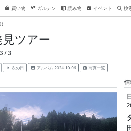
買い物
ガルテン
読み物
イベント
検
日)
発見ツアー
3 / 3
次の日
アルバム 2024-10-06
写真一覧
情
2