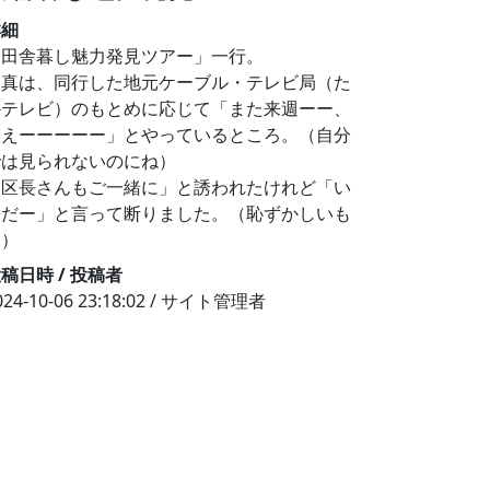
詳細
「田舎暮し魅力発見ツアー」一行。
写真は、同行した地元ケーブル・テレビ局（た
かテレビ）のもとめに応じて「また来週ーー、
いえーーーーー」とやっているところ。（自分
では見られないのにね）
「区長さんもご一緒に」と誘われたけれど「い
やだー」と言って断りました。（恥ずかしいも
ん）
稿日時 / 投稿者
024-10-06 23:18:02 / サイト管理者