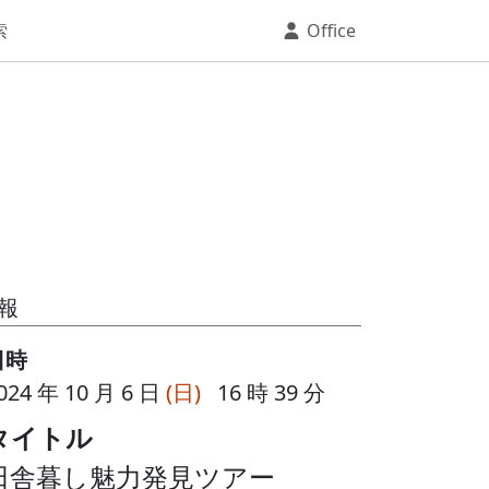
索
Office
報
日時
024 年 10 月 6 日
(日)
16 時 39 分
タイトル
田舎暮し魅力発見ツアー