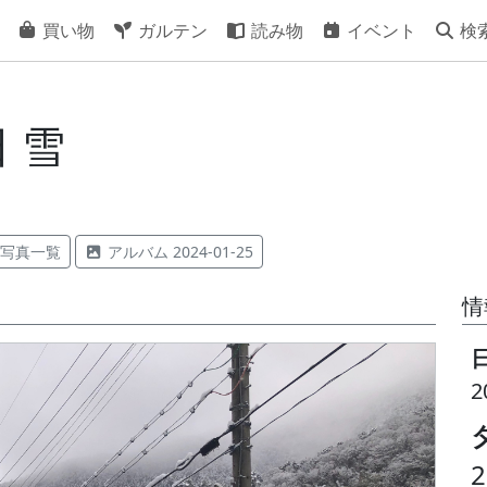
買い物
ガルテン
読み物
イベント
検
日 雪
写真一覧
アルバム 2024-01-25
情
2