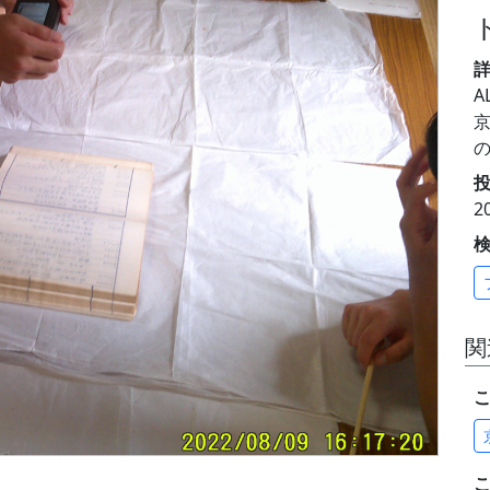
A
投
2
関