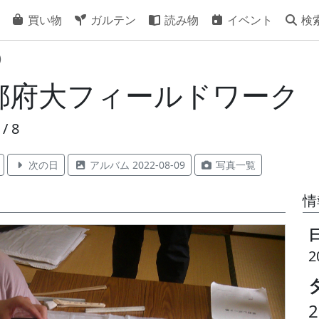
買い物
ガルテン
読み物
イベント
検
)
京都府大フィールドワーク
/ 8
次の日
アルバム 2022-08-09
写真一覧
情
2