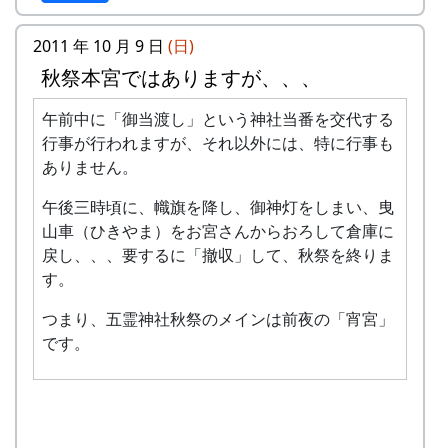
なります）
（マイカーでの参加の方は事前に申し出
2011 年 10 月 9 日
(日)
て下さい）
秋祭本宮ではありますが、、、
集合場所：JR加古川線 西脇市駅改札口
集合時間：10：07（JR到着時間）
午前中に「御当渡し」という神社当番を交代する
（西脇市駅からはマイクロバスで岩座神
行事が行われますが、それ以外には、特に行事も
に移動）
ありません。
内容：
オリエンテーション（集落紹介）
午後三時頃に、幟旗を降し、御神灯をしまい、曳
むら歩きによる地域資源の点検
山車（ひきやま）をお宮さんからおろして倉庫に
集落住民との意見交換
戻し、、、要するに「撤収」して、秋祭を終りま
集落活性化、むらづくり提案ワークショ
す。
ップ
総合的なプラン
むらづくり提案発表会
つまり、五霊神社秋祭のメインは前夜の「宵宮」
実施主体：岩座神まちづくり協議会
です。
協力：
兵庫県企画県民部地域再生課
多可町地域振興課
アドバイザー :