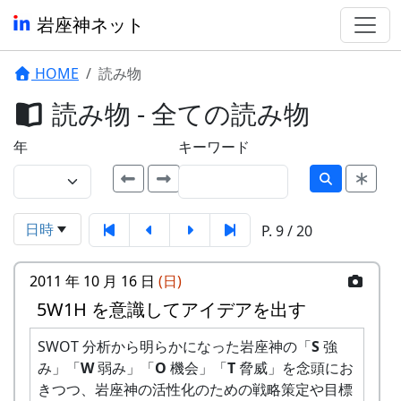
岩座神ネット
HOME
読み物
読み物 - 全ての読み物
年
キーワード
日時
P. 9 / 20
2011 年 10 月 16 日
(日)
5W1H を意識してアイデアを出す
SWOT 分析から明らかになった岩座神の「
S
強
み」「
W
弱み」「
O
機会」「
T
脅威」を念頭にお
きつつ、岩座神の活性化のための戦略策定や目標