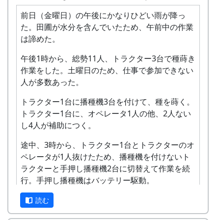
般若会が終ったのと種蒔きが終ったのがほぼ同じ
前日（金曜日）の午後にかなりひどい雨が降っ
時刻の午後4時頃。
た。田圃が水分を含んでいたため、午前中の作業
トラクターやら播種機やらの後片付けをして、5
は諦めた。
時ごろから、例のごとく、鶏肉のバーベキューと
午後1時から、総勢11人、トラクター3台で種蒔き
ビールで慰労会。
作業をした。土曜日のため、仕事で参加できない
やれやれ。何とか終った。
人が多数あった。
トラクター1台に播種機3台を付けて、種を蒔く。
トラクター1台に、オペレータ1人の他、2人ない
し4人が補助につく。
途中、3時から、トラクター1台とトラクターのオ
ペレータが1人抜けたため、播種機を付けないト
ラクターと手押し播種機2台に切替えて作業を続
行。手押し播種機はバッテリー駆動。
午後5時までに、全体の半分ぐらいを完了。残り
読む
は明日の事にする。