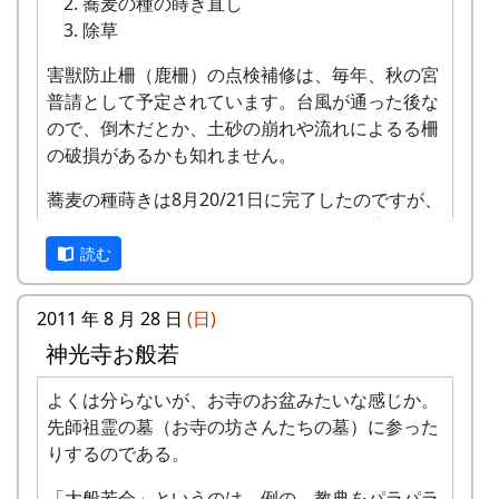
蕎麦の種の蒔き直し
除草
害獣防止柵（鹿柵）の点検補修は、毎年、秋の宮
普請として予定されています。台風が通った後な
ので、倒木だとか、土砂の崩れや流れによるる柵
の破損があるかも知れません。
蕎麦の種蒔きは8月20/21日に完了したのですが、
種が芽を切らなかった場所があるので、蒔き直し
が必要になりました。一部の種に問題があったよ
読む
うです。この作業は出来るかどうか微妙。田圃が
濡れていて駄目なんじゃないかと思います。
2011 年 8 月 28 日
(日)
神光寺お般若
よくは分らないが、お寺のお盆みたいな感じか。
先師祖霊の墓（お寺の坊さんたちの墓）に参った
りするのである。
「大般若会」というのは、例の、教典をパラパラ