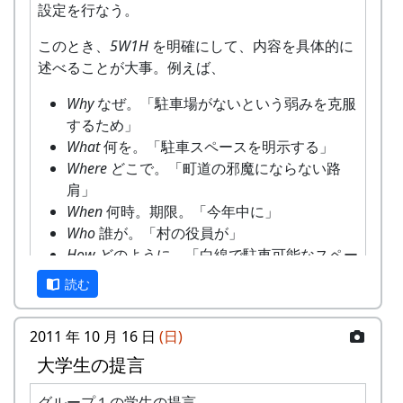
設定を行なう。
このとき、
5W1H
を明確にして、内容を具体的に
述べることが大事。例えば、
Why
なぜ。「駐車場がないという弱みを克服
するため」
What
何を。「駐車スペースを明示する」
Where
どこで。「町道の邪魔にならない路
肩」
When
何時。期限。「今年中に」
Who
誰が。「村の役員が」
How
どのように。「白線で駐車可能なスペー
スを示す。事前に役場との調整が必要」
読む
という具合。
2011 年 10 月 16 日
(日)
SWOT 分析の内容を見ながら、こうやって具体的
大学生の提言
なアイデアを出来る限りたくさん出していって、
提案する。
グループ１の学生の提言