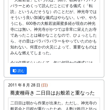
パラーとめくって読んだことにする儀式（「転
読」というんだそうな）のことだが、神光寺では
そういう良い加減な儀式はやらない。いや、やろ
うにも、600巻の大般若波羅蜜多経が現在の神光
寺には無い。神光寺がかつては非常に栄えたお寺
であったことは確かなことなので、ひょっとした
ら、その昔はパラパラパラーをやっていたのかも
知れない。何度かの火災によって、重要なものは
みんな燃えてしまった。
今は住職すらいなくて、年に何回かの儀式には、
別のお寺からお坊さんがやってくることになって
読む
いる。
今回は蕎麦の種蒔きと日程が重なってしまったた
2011 年 8 月 28 日
(日)
め、男衆でなく女衆が多く集った。
蕎麦種蒔き 二日目はお般若と重なった
二日目は朝から作業が出来た。ただし、神光寺の
般若会と日程が重なったため、人数は昨日と比べ