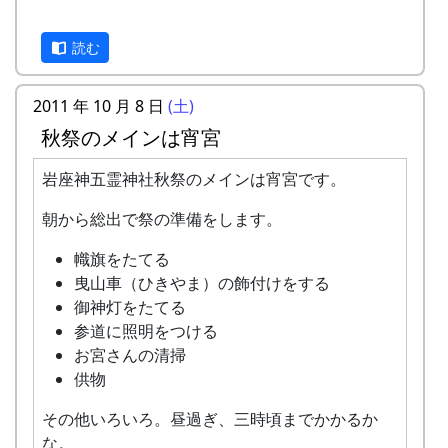
兵庫県立大学環境人間学部 三宅康成準
教授
読む
(特)地域再生研究センター 門上保雄
お問い合せは、下記へお願いします。
2011 年 10 月 8 日
(土)
秋祭のメインは宵宮
多可町地域振興課（担当：XX）
TEL. XXXX-XX-XXXX
岩座神五霊神社秋祭のメインは宵宮です。
FAX XXXX-XX-XXXX
朝から総出で祭の準備をします。
幟旗をたてる
曳山車（ひきやま）の飾付けをする
御神灯をたてる
参道に照明をつける
お宮さんの清掃
供物
その他いろいろ。昼過ぎ、三時頃までかかるか
な。