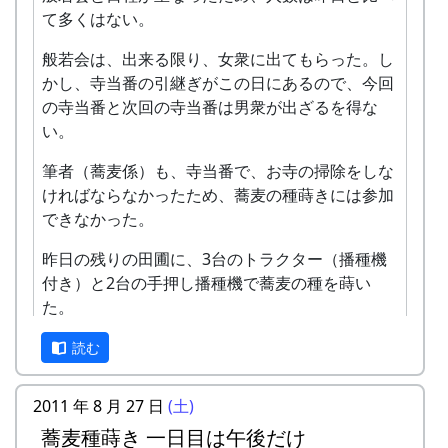
て多くはない。
般若会は、出来る限り、女衆に出てもらった。し
かし、寺当番の引継ぎがこの日にあるので、今回
の寺当番と次回の寺当番は男衆が出ざるを得な
い。
筆者（蕎麦係）も、寺当番で、お寺の掃除をしな
ければならなかったため、蕎麦の種蒔きには参加
できなかった。
昨日の残りの田圃に、3台のトラクター（播種機
付き）と2台の手押し播種機で蕎麦の種を蒔い
た。
問題発生。蕎麦の種が足りなくなった。ネキリム
読む
シ対策の農薬も足りなくなった。わちゃー。蕎麦
係の失策。何とかかんとか、蕎麦の種や農薬を都
2011 年 8 月 27 日
(土)
合して、どうにか乗り切ることが出来た。
蕎麦種蒔き 一日目は午後だけ