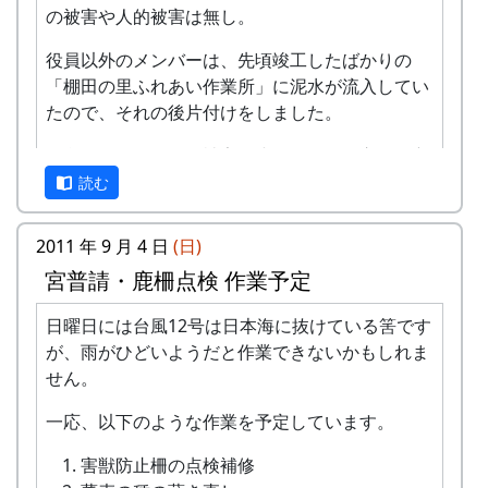
の写真がありますので、ご参照ください。
の被害や人的被害は無し。
岩座神の絵日記 2008年10月11日
役員以外のメンバーは、先頃竣工したばかりの
岩座神の絵日記 2007年10月6日
「棚田の里ふれあい作業所」に泥水が流入してい
岩座神の絵日記 2006年10月7日
たので、それの後片付けをしました。
「餅撒き」の写真はありません。写真など撮って
他所にくらべると、被害は小さかったと言って良
る余裕は無いのです。
い。
読む
作業は午前中で終了。
2011 年 9 月 4 日
(日)
なお、勤め先の復旧作業で参加できなかった人が
宮普請・鹿柵点検 作業予定
二人。
日曜日には台風12号は日本海に抜けている筈です
午後5時から、宮普請の会食だけを実施。弁当を
が、雨がひどいようだと作業できないかもしれま
予約していたので、日延べできなかった。
せん。
宮普請（鹿柵点検）は、来週に順延。
一応、以下のような作業を予定しています。
害獣防止柵の点検補修