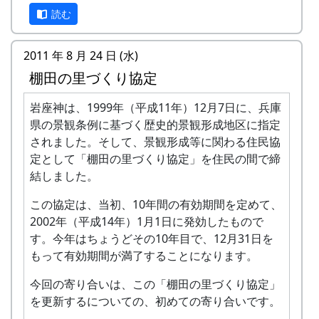
7 2011-02-17 今こそ考えよう、むらの１０年
読む
後
8 2011-03-10 「美の里づくりコンクール審査
2011 年 8 月 24 日 (水)
会 特別賞」に輝きました
棚田の里づくり協定
9 2011-05-12 そば交流施設、完成！
岩座神は、1999年（平成11年）12月7日に、兵庫
県の景観条例に基づく歴史的景観形成地区に指定
10 2011-08-10 棚田に映える空色ポロシャツ
されました。そして、景観形成等に関わる住民協
11 2011-09-15 この台風はえらかった
定として「棚田の里づくり協定」を住民の間で締
結しました。
12 2011-11-07 大学生、棚田の里でフィール
ドワーク
この協定は、当初、10年間の有効期間を定めて、
2002年（平成14年）1月1日に発効したもので
13 2012-01-12 大学生の提言を踏まえて
す。今年はちょうどその10年目で、12月31日を
もって有効期間が満了することになります。
14 2012-01-30 オーナーさんの正月準備
今回の寄り合いは、この「棚田の里づくり協定」
15 2012-02-29 大学生提案の具体化へ、一歩
を更新するについての、初めての寄り合いです。
ずつ前進