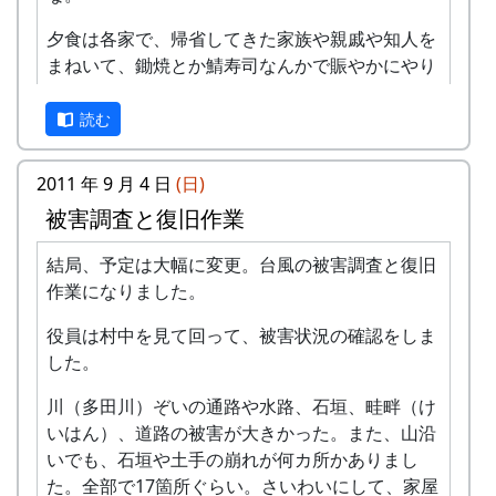
文字化する時間がない、という事もありますが、
夕食は各家で、帰省してきた家族や親戚や知人を
生の写真のまま見てもらう方が良い、とも思いま
まねいて、鋤焼とか鯖寿司なんかで賑やかにやり
す。
ます。
（Facebook ページにも同じ写真をアルバムとし
読む
午後八時ごろ、ほろ酔い気分で、お宮さんのふも
てアップロードしました。そっちの方が見やすい
とにある公会堂に集ってきます。
かも、、、）
2011 年 9 月 4 日
(日)
そして、メイン・イベント、曳山車（ひきやま）
Facebook 岩座神 - アルバム - 2011-10-16 大学生
被害調査と復旧作業
の宮入り。一時間ぐらい時間をかけて、公会堂か
の提言
らお宮さんまで、曳いてのぼります。みなさん、
結局、予定は大幅に変更。台風の被害調査と復旧
サポートをよろしく。
作業になりました。
無事に宮入りが済んだら、もう一つのお楽しみ、
役員は村中を見て回って、被害状況の確認をしま
餅撒きです。これがねえ、面白いんだ。すごく興
した。
奮します。
川（多田川）ぞいの通路や水路、石垣、畦畔（け
宵宮は以上でおしまい。
いはん）、道路の被害が大きかった。また、山沿
いでも、石垣や土手の崩れが何カ所かありまし
過去の「岩座神の絵日記」に、秋祭の準備と宵宮
た。全部で17箇所ぐらい。さいわいにして、家屋