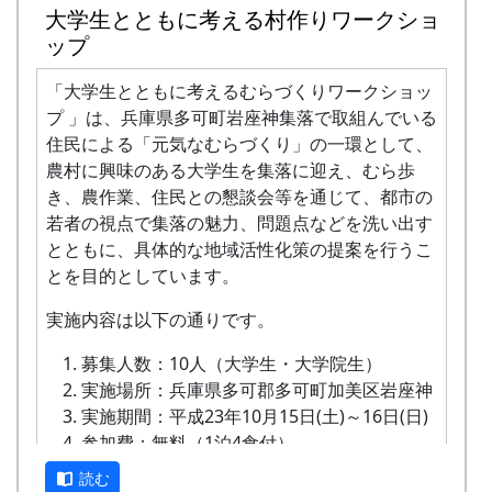
大学生とともに考える村作りワークショ
ップ
「大学生とともに考えるむらづくりワークショッ
プ 」は、兵庫県多可町岩座神集落で取組んでいる
住民による「元気なむらづくり」の一環として、
農村に興味のある大学生を集落に迎え、むら歩
グループ2の学生の提言
き、農作業、住民との懇談会等を通じて、都市の
若者の視点で集落の魅力、問題点などを洗い出す
とともに、具体的な地域活性化策の提案を行うこ
とを目的としています。
実施内容は以下の通りです。
募集人数：10人（大学生・大学院生）
実施場所：兵庫県多可郡多可町加美区岩座神
実施期間：平成23年10月15日(土)～16日(日)
参加費：無料（1泊4食付）
（JR西脇市駅までの交通費は個人負担と
読む