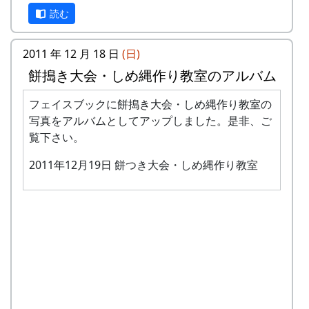
ます。
挽き立ての蕎麦粉を使った手打ちの蕎麦、おいし
読む
多可町の宿泊施設を安く利用できます(青年
いですよ。
の家、悠遊館、ハーモニーパークなど)。
2011 年 12 月 18 日
(日)
毎年、こんな感じで蕎麦打ち大会をやっていま
多可町の特産品がもらえます(1万円相当)。
餅搗き大会・しめ縄作り教室のアルバム
す。
地元の新鮮な野菜を購入できます。
田植え、稲刈り時のイベントに参加できま
2008-01-20 岩座神の絵日記 2008年1月20日
フェイスブックに餅搗き大会・しめ縄作り教室の
す。
2010-01-24 岩座神の絵日記 2010年1月24日
写真をアルバムとしてアップしました。是非、ご
多可町の祭などにもご参加ください。
覧下さい。
2011年12月19日 餅つき大会・しめ縄作り教室