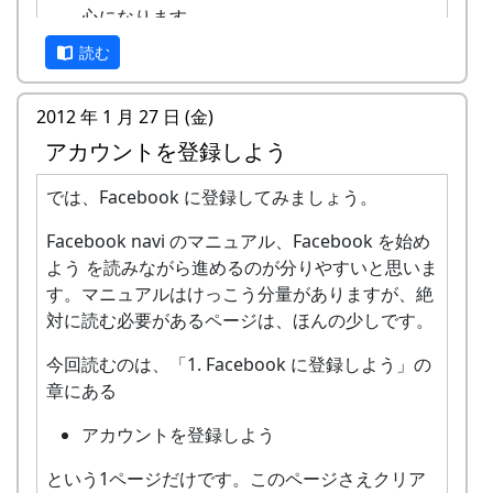
心になります
Facebook はインターネット上で仮想世
夕方、暗くなってから、いつものように、鶏肉の
読む
界を楽しむためのものではありません。
バーベキューで慰労会。このくそ寒い時季に屋外
現実の世界での知り合いとコミュニケー
でか、と思いましたが、大丈夫でした。
2012 年 1 月 27 日 (金)
ションをするためのものです。
アカウントを登録しよう
Facebook を利用していると、知り合い
（友達）を通じて、ゆっくりと交友範囲
では、Facebook に登録してみましょう。
が広がっていきます。けれども、知らな
い人との交流を強制されることはありま
Facebook navi のマニュアル、Facebook を始め
せん。
よう を読みながら進めるのが分りやすいと思いま
手軽に情報発信、情報収集ができます
す。マニュアルはけっこう分量がありますが、絶
友達とおしゃべりをする感覚で、手軽に
対に読む必要があるページは、ほんの少しです。
情報を発信できます。
写真を見せ合うのも簡単です。
今回読むのは、「1. Facebook に登録しよう」の
話し手にまわるのが苦手な人でも大丈
章にある
夫。十分に楽しめます。
アカウントを登録しよう
明るくおだやかな雰囲気です
匿名の掲示板で目にするような汚い言葉
という1ページだけです。このページさえクリア
のやりとりは、Facebook では見たこと