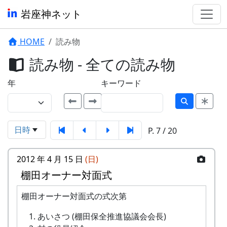
岩座神ネット
HOME
読み物
読み物 - 全ての読み物
年
キーワード
日時
P. 7 / 20
2012 年 4 月 15 日
(日)
棚田オーナー対面式
棚田オーナー対面式の式次第
あいさつ (棚田保全推進協議会会長)