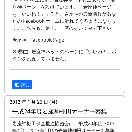
近況をシェアしよう（基本編）
座神ページ」を設けています。「岩座神ページ」
慣れてきたら、自分から話題を開始して
を「いいね！」すると、岩座神の最新情報があな
みましょう。
たの Facebook ホームに流れてくるようになりま
「今なにしてる？」の欄に入力して「投
す。こちらも、是非、一度のぞいてみて下さい。
稿」ボタンをおすだけです。「二日酔い
で死にそう」と書いても構いません。読
岩座神 - Facebook Page
むのは「友達」だけです。
近況をシェアしよう（応用編）
※ 現在は岩座神ネットのページに「いいね！」ボ
写真をアップロードして Facebook で公
タンを設置していません。
開することも、やってみると、実はとて
も簡単にできます。チャレンジしてみま
しょう。
読む
以上でおしまい。
2012 年 1 月 23 日 (月)
これだけ出来れば、あなたも
Facebook の達人
（見習い）です。
平成24年度岩座神棚田オーナー募集
最後にもう一つ。内緒話（特定の友達一人だけと
岩座神棚田保全推進協議会は、平成24年度(2012
話をしたいとき）は、「メッセージ」を使いま
年4月～2013年1月)の岩座神棚田オーナーを募集