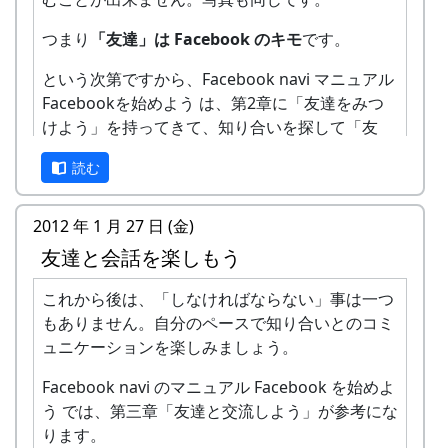
は、同じ Facebook navi のマニュアルのプロフィ
つまり
「友達」は Facebook のキモ
です。
ールを入力しようで詳しく説明されています。
という次第ですから、Facebook navi マニュアル
Facebookを始めよう は、第2章に「友達をみつ
けよう」を持ってきて、知り合いを探して「友
達」になる方法を非常に詳しく説明しています。
読む
けれども、さしあたって、それを読む必要は（ほ
とんど）ありません。
2012 年 1 月 27 日 (金)
友達と会話を楽しもう
先ずは、
すでに Facebook をやっている知り
合いに「俺も Facebook を始めたぜ」と知ら
これから後は、「しなければならない」事は一つ
せましょう。
連絡手段は何でも良いです。メ
もありません。自分のペースで知り合いとのコミ
ールでも良いし、口頭でも、携帯電話でもオ
ュニケーションを楽しみましょう。
ッケー。
そうすると、その知り合いは Facebook 上で
Facebook navi のマニュアル Facebook を始めよ
あなたを見つけて、「友達リクエスト」を送
う では、第三章「友達と交流しよう」が参考にな
ってくれる筈です。あなたは
「友達リクエス
ります。
ト」を承認する
だけです。これで「友達」が