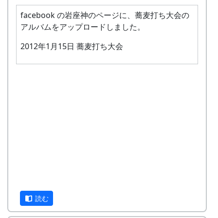
facebook の岩座神のページに、蕎麦打ち大会の
申込み・お問合せの窓口
アルバムをアップロードしました。
岩座神棚田保全推進協議会事務局(クライン
2012年1月15日 蕎麦打ち大会
ガルテン岩座神)
FAX : XXXX-XX-XXXX
MAIL : mailaddress
担当 : XX
岩座神ネット事務局
FAX: XXXX-XX-XXXX
MAIL : mailaddress
担当 : XX
読む