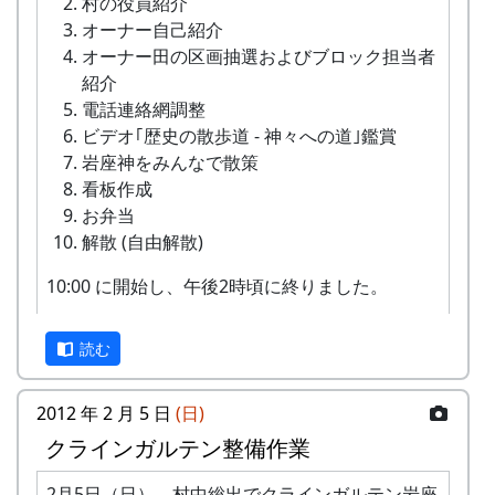
村の役員紹介
オーナー自己紹介
オーナー田の区画抽選およびブロック担当者
紹介
電話連絡網調整
ビデオ｢歴史の散歩道 - 神々への道｣鑑賞
岩座神をみんなで散策
看板作成
お弁当
解散 (自由解散)
10:00 に開始し、午後2時頃に終りました。
読む
2012 年 2 月 5 日
(日)
クラインガルテン整備作業
2月5日（日）、村中総出でクラインガルテン岩座