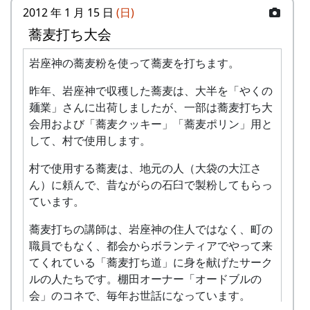
2012 年 1 月 15 日
(日)
蕎麦打ち大会
岩座神の蕎麦粉を使って蕎麦を打ちます。
昨年、岩座神で収穫した蕎麦は、大半を「やくの
2009年5月17日 田植え
麺業」さんに出荷しましたが、一部は蕎麦打ち大
岩座神棚田オーナーの特典
会用および「蕎麦クッキー」「蕎麦ポリン」用と
して、村で使用します。
一から十までプロの指導を受け、減農薬栽培
村で使用する蕎麦は、地元の人（大袋の大江さ
の米づくりを体験できます。
ん）に頼んで、昔ながらの石臼で製粉してもらっ
収穫した米を全部お持ち帰りいただけます。
ています。
(100平方メートルの収穫収量は玄米で約30キ
ロです。) 清流の里、岩座神地区のコシヒカ
蕎麦打ちの講師は、岩座神の住人ではなく、町の
リは特においしいと評判です。
職員でもなく、都会からボランティアでやって来
田すき、田ごしらえ、水管理、病害虫対策(3
てくれている「蕎麦打ち道」に身を献げたサーク
回程度)、施肥、脱穀、乾燥、籾すりなどは
ルの人たちです。棚田オーナー「オードブルの
地元農家で担当します。
会」のコネで、毎年お世話になっています。
実りの時期には、かかしを立てることができ