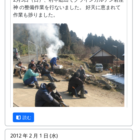
神 の整備作業を行ないました。 好天に恵まれて
作業も捗りました。
休憩中（10:00頃?）
読む
2012 年 2 月 1 日 (水)