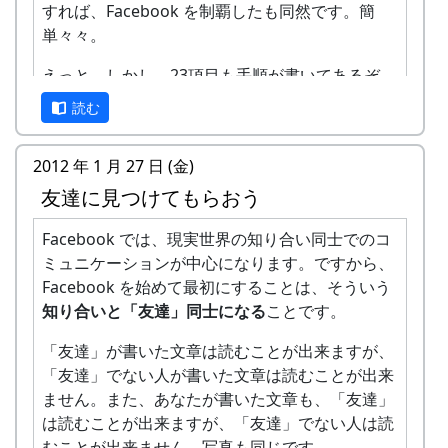
すれば、Facebook を制覇したも同然です。簡
がありません。実名主義の効果でしょ
単々々。
う。
えっと、しかし、23項目も手順が書いてあるぞ。
面白いですよ。と言っても、実際にやってみない
だいじょーぶか？
読む
と分らないかも知れませんね。
いや、大丈夫です。
本当に必要なのは No.1 ～
すぐにでも始めてみようという方には、次のペー
No.5 と No.22, 23 の 7 項目だけです。他の項目
2012 年 1 月 27 日 (金)
ジを読むことをお奨めします。
はスキップしても構いません。
友達に見つけてもらおう
Facebookを始めよう - Facebook navi
ただし、No.13 のプロフィールの設定は、この機
Facebook では、現実世界の知り合い同士でのコ
会にしておいた方が良いでしょう。No.17 のプロ
ミュニケーションが中心になります。ですから、
フィール写真の登録もやった方が良いかな。
Facebook を始めて最初にすることは、そういう
知り合いと「友達」同士になる
ことです。
でも、難しいと感じたら、無理にする必要はあり
ません。また後で、もう少し慣れてからやって
「友達」が書いた文章は読むことが出来ますが、
も、何の問題もありません。
「友達」でない人が書いた文章は読むことが出来
ません。また、あなたが書いた文章も、「友達」
簡単でしたね。
は読むことが出来ますが、「友達」でない人は読
なお、後からプロフィールなどを入力する方法
むことが出来ません。写真も同じです。