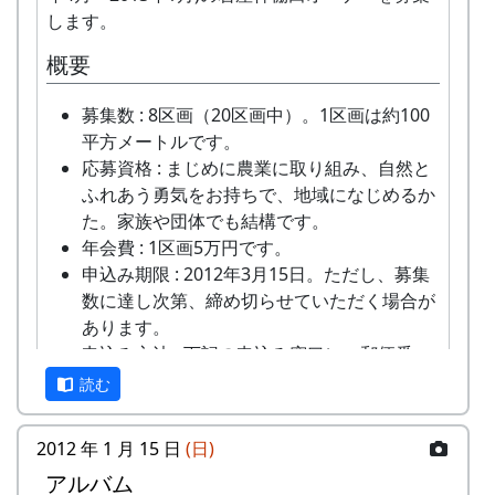
す。
します。
友達にメッセージを送ろう
概要
では、Facebook を楽しんで下さい。
募集数 : 8区画（20区画中）。1区画は約100
平方メートルです。
応募資格 : まじめに農業に取り組み、自然と
ふれあう勇気をお持ちで、地域になじめるか
た。家族や団体でも結構です。
年会費 : 1区画5万円です。
申込み期限 : 2012年3月15日。ただし、募集
数に達し次第、締め切らせていただく場合が
あります。
申込み方法 : 下記の申込み窓口に、郵便番
号、住所、氏名、電話番号を明記して、FAX
読む
またはメールでお申込み下さい。 折り返し、
詳しい内容と「申し込みアンケート」をお送
2012 年 1 月 15 日
(日)
りいたしますので、申し込みアンケートをご
アルバム
返送ください。