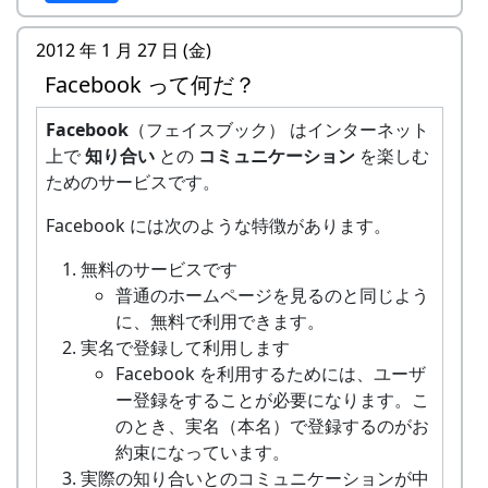
図案は公募（豪華賞品付き？）
フォト・コンテスト
2012 年 1 月 27 日 (金)
岩座神を題材にした写真のコンテスト
Facebook って何だ？
（豪華賞品付き？）
岩座神ネットで受付けて、閲覧者による
Facebook
（フェイスブック） はインターネット
公開審査？
上で
知り合い
との
コミュニケーション
を楽しむ
○○さんのラウベと菜園。綺麗に整備して使って
岩座神自然学校
ためのサービスです。
下さっています。
夏休みに親子で岩座神の自然に学ぶ二泊
Facebook には次のような特徴があります。
三日の学校
兵庫県立大学の学生さんによるプロジェ
無料のサービスです
クト
普通のホームページを見るのと同じよう
に、無料で利用できます。
それぞれ、詳細がかたまり次第、改めて正式に発
実名で登録して利用します
表いたします。お楽しみに。
Facebook を利用するためには、ユーザ
ー登録をすることが必要になります。こ
のとき、実名（本名）で登録するのがお
約束になっています。
実際の知り合いとのコミュニケーションが中