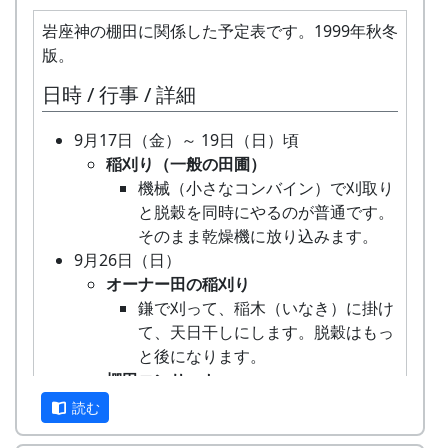
○ 蕎麦の脱穀
万年草植栽
岩座神・棚田の里の風景 写真コンテスト応募票
に、ポットに挿し芽をする。
の人による米作り講習会。そして区
日
き作
宮
蕎麦の脱穀。
ポットで育った万年草の苗を石垣に
岩座神の棚田に関係した予定表です。1999年秋冬
8月19日（日）
画の抽選が行なわれる。
（日）
業
市
12月21日（日）2003-12-21 棚田オーナー藁
植え付ける。
版。
題
秋の夕暮れ、棚田と鹿と猪と
蕎麦植え
5月14日（日） 2000-05-14 棚田オーナー田
細工教室 ...
蕎麦の脱穀
名
--
あま
蕎麦の種を植える。
川に放流されたあまごを手で掴
15
植え
TT
-
-
○
-
明
女
52
6
日時 / 行事 / 詳細
★ 藁細工教室 - 注連縄作り
蕎麦の脱穀。
9月23日（日）
ごつ
んで獲る。子供たちのためのア
田植え
石
岩座神の老人会の指導のもと、しめ
撮
平成12年11月1日
12月23日（月）天皇誕生日2002-12-23 棚田
稲刈り
かみ
トラクション。串に刺して塩焼
水田に入って、苗を手で植える。
市
9月17日（金）～ 19日（日）頃
なわ作りに挑戦する。
影
オーナー藁細工教室 ...
鎌（のこぎり鎌）を使って稲を刈り
きにして食する。
6月11日（日） 2000-06-11 棚田オーナー草
稲刈り（一般の田圃）
★ もちつき大会
年
藁細工教室（注連縄作り）
16
TK
-
-
○
-
明
男
48
2
取り、稲木に掛けて天日干しにす
刈り、肥料散布
機械（小さなコンバイン）で刈取り
1月25日（日）2006-01-22 棚田オーナー蕎麦
月
岩座神の老人会の指導のもと、しめ
--
案山
案山子を作って田んぼの畦に立
石
る。
草刈り、肥料散布
と脱穀を同時にやるのが普通です。
打ち大会
日
なわ作りに挑戦する。
子作
てる。
市
棚田コンサート
石垣や畦道の草刈り、肥料の散布。
そのまま乾燥機に放り込みます。
★ 蕎麦打ち大会
もちつき大会
り
10月6日（土）～10月7日（日）
7月30日（日）2000-07-30 棚田オーナー草引
撮
東の山の峠道
9月26日（日）
岩座神で収穫した蕎麦粉を使って、
17
NM
-
-
○
-
加
男
50
6
1月26日（日）2013-01-27 棚田オーナー蕎麦
秋祭り
き作業 ...
影
オーナー田の稲刈り
9月28
稲刈
鎌（のこぎり鎌）を使って稲を
手打ち蕎麦に挑戦する。
古
打ち大会
6日が宵宮。
草引き作業
場
鎌で刈って、稲木（いなき）に掛け
日
り
刈り取り、稲木に掛けて天日干
川
蕎麦打ち大会
10月14日（日）
★印は棚田オーナーが主体の行事、○印は村民が
水田の中の雑草を引き抜く。
所
て、天日干しにします。脱穀はもっ
（日）
しにする。
市
岩座神で収穫した蕎麦粉を使って、
脱穀（だっこく）・籾摺り（もみすり）
主体の行事、◎印はその他の行事です。○印は村
あまごつかみ
と後になります。
手打ち蕎麦に挑戦する。
稲から籾粒だけを取るのが脱穀、籾
氏
木原 正衛門
--
棚田
野外コンサート。
民の義務としての労働という色合が濃いもので、
川に放流されたあまごを手で掴んで
棚田コンサート
問 5 動機
粒から殻を取り除いて玄米にするの
名
コン
棚田オーナーやクラインガルテン住民に参加が要
獲る。子供たちのためのアトラクシ
天候などに左右されて若干の予定変更があるかも
アマチュア・バンド５組＋坂庭省
読む
が籾摺り。収穫した玄米は袋に入れ
サー
求されているものではありません。
ョン。串に刺して塩焼きにして食す
しれません。
吾。
質問
住
兵庫県多可郡加美町岩座神XXX番地
て持ち帰る。|
ト