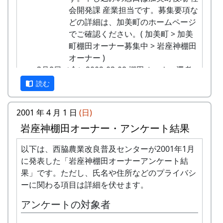
○ 蕎麦の刈取り
加美町の特産品がもらえます（1万円相
入賞作品は『岩座神・棚田の里の風景』
4月20日（日）2003-04-20 棚田オーナー対面
会開発課 産業担当です。募集要項な
脱穀と収穫祭
蕎麦の刈取り。脱穀は次の日曜日
当）。
カレンダーに採用します。
式
どの詳細は、加美町のホームページ
１０月下旬
に。
地元の新鮮な野菜を購入できます。
送付先
★ 棚田オーナー対面式
でご確認ください。( 加美町 > 加美
ソバ収穫（自由参加）
10月31日（日）2004-10-31 蕎麦の脱穀
加美町の広報紙が毎月送られてきます。
〒679-1205 兵庫県多可郡加美町岩座神
棚田オーナー（都会から米を作りに
町棚田オーナー募集中 > 岩座神棚田
１２月中旬
○ 蕎麦の脱穀
田植え、稲刈り時のイベントに参加できま
岩座神棚田の里づくり委員会事務局
来る人たち）と棚田保存会（岩座神
オーナー )
わら細工教室、もちつき
刈取った蕎麦をスレッシャーにかけ
す。
の住人）の初顔合わせ。お互いの自
3月8日（金）2002-03-08 棚田オーナー選考
１月下旬
賞
て脱穀する。脱穀した実は、乾燥機
加美町の祭などにもご参加ください。
己紹介やら、農業改良普及センター
会
ソバ打ち大会
読む
に入れて乾かす。
賞品は岩座神の農産物です。
の人による米作り講習会。そして区
オーナーの義務
棚田オーナー選考会
11月7日（日）2004-11-07 蕎麦脱穀予備日
画の抽選が行なわれる。
4月21日（日）2002-04-21 棚田オーナー対面
最優秀賞 1点 岩座神産コシヒカリ 60kg
米づくりが始まる4月末までに会費を支払っ
○ 予備日
2001 年 4 月 1 日
(日)
5月18日（日）2003-05-18 棚田オーナー田植
式
優秀賞 5点 岩座神産コシヒカリ 20kg
ていただきます。
例年、蕎麦の収穫作業は、天候に左
岩座神棚田オーナー・アンケート結果
え祭
棚田オーナー対面式
入賞 数点 岩座神そば等
田んぼに入って米をつくること。
右されて予定どおりに実施できない
★ 棚田オーナー田植え祭
棚田オーナー（都会から米を作りに
自然とまじめにつきあうこと（天災などで不
場合が多くあります。そのための予
以下は、西脇農業改良普及センターが2001年1月
主催・後援
水田に入って、苗を手で植える。
来る人たち）と棚田保存会（岩座神
作になっても文句を言わないこと）。
備日です。
に発表した「岩座神棚田オーナーアンケート結
6月15日（日）2003-06-15 棚田オーナー草刈
主催
の住人）の初顔合わせ。お互いの自
岩座神の住人や他のオーナーと積極的にコミ
11月21日（日）2004-11-21 蕎麦の選別、出
果」です。ただし、氏名や住所などのプライバシ
り、肥料散布
岩座神棚田の里づくり委員会
己紹介やら、農業改良普及センター
ュニケーションを取ること。
荷
ーに関わる項目は詳細を伏せます。
★ 棚田オーナー草刈り、肥料散布
後援
の人による米作り講習会。そして区
美しい景観を守るため、美化活動等に積極的
○ 蕎麦の選別、出荷
石垣や畦道の草刈り、肥料の散布。
兵庫県、加美町、全国棚田（千枚田）連
画の抽選が行なわれる。
アンケートの対象者
に参加すること。
乾燥した蕎麦の実を唐箕（とうみ）
7月6日（日）2003-07-06 川刈り
絡協議会、神戸新聞社、（株）フジカラ
5月19日（日）2002-05-19 棚田オーナー田植
田植え（手植え）、ヒエ引き、草刈り、刈り
にかけて選別し、袋詰めして出荷す