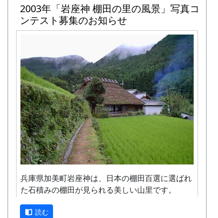
田すき、田ごしらえ、水管理、病害虫対策
2003年「岩座神 棚田の里の風景」写真コ
山林整備（枝打ち）。
（3回程度）、施肥、脱穀、乾燥、籾すりな
ンテスト募集のお知らせ
3月14日（土）2004-03-14 棚田オーナー選考
どは地元農家で担当します。
会
実りの時期には、かかしを立てることができ
★ 棚田オーナー選考会
ます。
3月28日（日）2004-03-28 クラインガルテン
加美町の宿泊施設を安く利用できます（青年
の田圃の整備
の家、悠遊館、ハーモニーパークなど）。
○ クラインガルテンの田圃の整備
加美町の特産品がもらえます（1万円相
4月18日（日）2004-04-18 棚田オーナー対面
当）。
式
地元の新鮮な野菜を購入できます。
★ 棚田オーナー対面式
加美町の広報紙が毎月送られてきます。
棚田オーナー（都会から米を作りに
田植え、稲刈り時のイベントに参加できま
来る人たち）と棚田保存会（岩座神
す。
の住人）の初顔合わせ。お互いの自
加美町の祭などにもご参加ください。
己紹介やら、農業改良普及センター
オーナーの義務
の人による米作り講習会。そして区
兵庫県加美町岩座神は、日本の棚田百選に選ばれ
画の抽選が行なわれる。
た石積みの棚田が見られる美しい山里です。
米づくりが始まる4月末までに会費を支払っ
5月16日（日）2004-05-16 棚田オーナー田植
ていただきます。
え祭
当地区では、この貴重な遺産を次代に引き継いで
読む
田んぼに入って米をつくること。