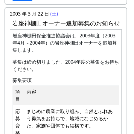
★ 棚田オーナー田植え祭
いこうと、棚田の里づくりをはじめました。
自然とまじめにつきあうこと（天災などで不
水田に入って、苗を手で植える。
作になっても文句を言わないこと）。
今回は、棚田の里のゆったりとした景色、開放的
2003 年 3 月 22 日
(土)
6月13日（日）2004-06-13 棚田オーナー草刈
岩座神の住人や他のオーナーと積極的にコミ
な気分、のんびりと流れる時間、楽しい思い出を
岩座神棚田オーナー追加募集のお知らせ
り、肥料散布
ュニケーションを取ること。
あなたの目でとらえて写真にしていただき、カレ
★ 棚田オーナー草刈り、肥料散布
美しい景観を守るため、美化活動等に積極的
ンダーを製作して記憶に留めたいと考えました。
岩座神棚田保全推進協議会は、2003年度（2003
石垣や畦道の草刈り、肥料の散布。
に参加すること。
写真のテクニックは問いません。ふるってご応募
年4月～2004年）の岩座神棚田オーナーを追加募
7月4日（日）2004-07-04 川刈り
田植え（手植え）、ヒエ引き、草刈り、刈り
下さい。
集します。
○ 川刈り
取り（手刈り）、稲木干しなどは自分でやる
川や道端の雑草を刈る。
募集要項
募集は締め切りました。2004年度の募集をお待ち
こと。
7月25日（日）2004-07-25 棚田オーナー草引
ください。
き作業 ...
その他
募集要項
★ 棚田オーナー草引き作業
水田の中の雑草を引き抜く。
田植え用の苗、肥料などは農家で準備しま
項
内容
★ あまごつかみ
す。
目
川に放流されたあまごを手で掴んで
農作業に必要な道具（鎌など）はお貸ししま
獲る。子供たちのためのアトラクシ
す。機械類については農家の物を共同使用し
応
まじめに農業に取り組み、自然とふれあ
ョン。串に刺して塩焼きにして食す
ます。
募
う勇気をお持ちで、地域になじめるか
る。
米づくりをするために入園できる権利であ
資
た。家族や団体でも結構です。
★ 案山子作り
り、土地の貸し借りは存在しません。
格