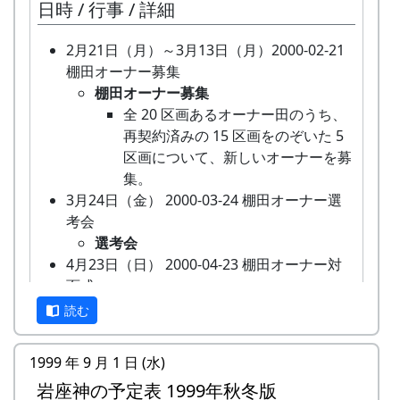
9
KY
-
○
-
-
西
女
54
3
5月13日（日）
日時 / 行事 / 詳細
日
オー
りに来る人たち）と棚田保存会
★ 棚田オーナー脱穀（だっこく）・籾
秋祭り
宮
田植え
（日）
ナー
（岩座神の住人）の初顔合わ
摺り（もみすり）
12日が宵宮。
市
水田に入って、苗を手で植える。
2月21日（月）～3月13日（月）2000-02-21
対面
せ。お互いの自己紹介やら、農
稲から籾粒だけを取るのが脱穀、籾
10月14日（月）体育の日2002-10-14 棚田オ
6月10日（日）
棚田オーナー募集
式
業改良普及センターの人による
粒から殻を取り除いて玄米にするの
10
IY
-
○
-
-
姫
女
34
5
ーナー脱穀・籾摺り ...
草刈り、肥料散布
棚田オーナー募集
米作り講習会。そして区画の抽
が籾摺り。収穫した玄米は袋に入れ
路
棚田オーナー脱穀（だっこく）・籾摺り
石垣や畦道の草刈り、肥料の散布。
全 20 区画あるオーナー田のうち、
選が行なわれる。
て持ち帰る。|
市
（もみすり）
写真の撮影に当っては、住民のプライバシーと生
7月29日（日）
再契約済みの 15 区画をのぞいた 5
★ 収穫祭
稲から籾粒だけを取るのが脱穀、籾
活にご配慮ください。
5月18
田植
水田に入って、苗を手で植え
草引き作業
区画について、新しいオーナーを募
11
TM
-
○
○
-
三
女
39
5
トン汁で収穫を祝う。案山子コンテ
粒から殻を取り除いて玄米にするの
日
え祭
る。
水田の中の雑草を引き抜く。
集。
木
特に人物を撮るときは、ひとこと断って、承諾を
ストもある。
が籾摺り。収穫した玄米は袋に入れ
（日）
あまごつかみ
3月24日（金） 2000-03-24 棚田オーナー選
市
得てからにして下さい。
10月19日（日）2003-10-19 蕎麦の刈取り
て持ち帰る。|
川に放流されたあまごを手で掴んで
考会
○ 蕎麦の刈取り
6月15
棚田
石垣や畦道の草刈り、肥料の散
棚田オーナー収穫祭
獲る。子供たちのためのアトラクシ
12
AH
-
○
○
-
明
男
38
4
また、住民はあなたに雇われたモデルではありま
選考会
蕎麦の刈取り。脱穀は次の日曜日
日
オー
布。
トン汁で収穫を祝う。案山子コンテ
ョン。串に刺して塩焼きにして食す
石
せんから、農作業をしているときなどに、「あっ
4月23日（日） 2000-04-23 棚田オーナー対
に。
（日）
ナー
ストもある。
る。
市
ちを向け、こっちを向け、そっちの方へ歩いて行
面式
10月26日（日）2003-10-26 万年草植栽
草刈
10月20日（日）2002-10-20 蕎麦の刈取り
案山子作り
け、にっこり笑え、過去を振り返るような遠い目
棚田オーナー対面式
読む
2003-10-26 蕎麦の脱穀
り、
蕎麦の刈取り
13
TO
-
-
○
-
箕
男
52
4
案山子を作って田んぼの畦に立て
をしてぼーっと西の山の方を見て静止しろ」など
棚田オーナー（都会から米を作りに
◎ 万年草植栽
肥料
蕎麦の刈取り。脱穀は次の日曜日
面
る。
と、あれこれ注文を付けられても困ります。
来る人たち）と棚田保存会（岩座神
ポットで育った万年草の苗を石垣に
散布
に。
1999 年 9 月 1 日 (水)
市
万年草挿し芽
の住人）の初顔合わせ。お互いの自
植え付ける。
応募票の例
10月27日（日）2002-10-27 万年草植栽
岩座神の予定表 1999年秋冬版
石垣を飾る万年草の苗を育てるため
己紹介やら、農業改良普及センター
7月27
草引
水田の中の雑草を引き抜く。
14
MH
-
-
○
-
西
男
43
4