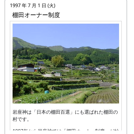
る。
餅つき・野菜即売
所
棚田オーナー制に申し込まれた動機をお聞かせく
天候などに左右されて若干の予定変更があるかも
1997 年 7 月 1 日 (火)
なお、棚田オーナーには棚田保存会から正式なス
収穫祭
案山子作り
10月3日（日）
ださい。
しれません。
10月
脱
稲から籾粒だけを取るのが脱
ケジュールが通知されます。
トン汁で収穫を祝う。案山子コンテ
棚田オーナー制度
案山子を作って田んぼの畦に立て
蕎麦刈り
電
0795-35-XXXX（自宅） 090-XXXX-
13日
穀・
穀、籾粒から殻を取り除いて玄
ストもある。
る。
回答
蕎麦の刈取り。人手不足が心配され
話
XXXX（携帯）
なお、棚田オーナーには棚田保存会から正式なス
（月）
籾摺
米にするのが籾摺り。収穫した
10月21日（日）
万年草挿し木
ています。（予定変更。17日に延期
番
ケジュールが通知されます。
回答数 10
体育の
り
玄米は袋に入れて持ち帰る。
万年草植栽
石垣を飾る万年草の苗を育てるため
されました。）再度、予定変更。や
号
日
ポットで育った万年草の苗を石垣に
に、ポットに挿し木をする。
神戸市 MY さん 男 46歳 H9-H10年度オーナ
っぱりやります。というか、やりま
植え付ける。
コ
三谷から峠越えで帰ってきよったんよ。そ
8月20日（日）2000-08-20 蕎麦種蒔き
ー
した。ごめんなさい。
--
収穫
トン汁で収穫を祝う。案山子コ
蕎麦収穫
メ
したら、おまえ、鹿と猪が「こんばんは」
蕎麦植え
田舎、いわゆる田園風景への憧れがあ
10月9日（土）
祭
ンテストもある。
蕎麦の刈取りと脱穀。
ン
いうて、出て来たんや。うわ、ぶつけた
蕎麦の種を植える。
り、それを共有できる「オーナー」とい
五霊神社秋祭り（宵宮）
12月16日（日）
ト
ら、また車がめげる、思うて、必死でブレ
9月24日（日）2000-09-24 棚田オーナー稲刈
12月
う表現に惹かれました。また、自分のみ
藁細
岩座神の老人会の指導のもと、
10月10日（日）
藁細工教室（注連縄作り）
ーキかけた。びっくりしたでえ。その時の
り ...
21日
ならず妻や子供を含めて家族で体験でき
工教
しめなわ作りに挑戦する。
五霊神社秋祭り
岩座神の老人会の指導のもと、しめ
記念写真や。
稲刈り
（日）
る機会を持てることが素晴らしいと思い
室 -
10月11日（祝）
なわ作りに挑戦する。
鎌（のこぎり鎌）を使って稲を刈り
ました。
注連
オーナー田収穫祭
もちつき
取り、稲木に掛けて天日干しにす
コメントは省略しても結構です。
西宮市 KY さん 女 57歳 H10年度オーナー
縄作
天日干しにした稲を脱穀し、籾摺り
1月27日（日）
る。
岩座神が好き。
り
（もみすり）して玄米にし、袋に詰
岩座神は「日本の棚田百選」にも選ばれた棚田の
コメントを書く場合は100字以内にまとめて下さ
蕎麦打ち大会
棚田コンサート
加美町が好き。
めて持ち帰ります。|
村です。
い（上の例で、句読点を含めて、ちょうど100字
--
もち
岩座神で収穫した蕎麦粉を使って、
10月7日（土）～10月8日（日）2000-10-07
米を作る文化と環境を守らなければいけ
案山子コンテスト
です）。
つき
手打ち蕎麦に挑戦する。
宵宮 2000-10-08 秋祭
ないという思い。
今日まで活躍（？）してくれた案山
1997年から岩座神では「棚田オーナー制度」が始