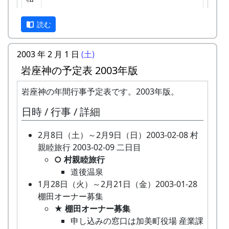
案山子を作って田んぼの畦に立て
作業の日程は、基本的に日曜日です。
る。
会
1区画5万円です。
日帰りの作業ですが、宿泊を希望される方は
読む
◎ 万年草挿し芽
費
紹介します（町宿泊施設の利用券により、安
テーマ
石垣を飾る万年草の苗を育てるため
く利用できます）。
『岩座神・棚田の里の風景』。
募
6区画の追加募集です。
2003 年 2 月 1 日
(土)
に、ポットに挿し芽をする。
自分の区画に名札とかかしを立てていただき
他の棚田地域や里の風景は対象外です。
集
8月29日（日）2004-08-29 蕎麦種蒔き
岩座神の予定表 2003年版
ます。
兵庫県加美町岩座神地区の写真に限定し
区
○ 蕎麦種蒔き
基本的には減農薬で栽培しますが、必要と認
ます。
画
岩座神の年間行事予定表です。2003年版。
蕎麦の種を蒔く。
めた場合には、農家の判断で農薬を使用しま
応募資格
数
9月5日（日）2004-09-05 宮普請
す。ご了承ください。
特に問いません。加美町、県内外に関わ
日時 / 行事 / 詳細
○ 宮普請
稲刈りは、適期刈り取りが必要となりますの
らず自由です。
申
岩座神レポート管理人まで、メールでお
山林整備。
で、刈り取り日に参加できないオーナー田は
応募作品の規格
込
申込みください。アドレスは、
2月8日（土）～2月9日（日）2003-02-08 村
9月26日（日）2004-09-26 棚田オーナー稲刈
他のオーナーに刈り取っていただくことにな
カラーまたは白黒プリント、四つ切
み
xxx@xxx.xxx です。
親睦旅行 2003-02-09 二日目
り ...
ります。
（254×305mm）又はワイド四つ切
方
○ 村親睦旅行
★ 棚田オーナー稲刈り
米づくりを楽しむだけでなく、岩座神の美し
（254×365mm）（サイズ厳守）。
法
道後温泉
鎌（のこぎり鎌）を使って稲を刈り
い景観をみんなで一緒になって守っていくこ
応募は何点でも自由です。ただし、組写
1月28日（火）～2月21日（金）2003-01-28
取り、稲木に掛けて天日干しにす
締
2003年3月31日までとします。ただし、
とに積極的にご協力いただきます。
真は不可とします。
棚田オーナー募集
る。
切
定員に満ち次第、締切らせていただきま
採れたお米の量ではなく、米づくりとイベン
応募方法
★ 棚田オーナー募集
◎ 棚田コンサート ?
す。
ト参加を楽しみ、農村との交流を深めていた
１作品につき１枚の応募票（自作可）を
申し込みの窓口は加美町役場 産業課
棚田コンサートについては、開催す