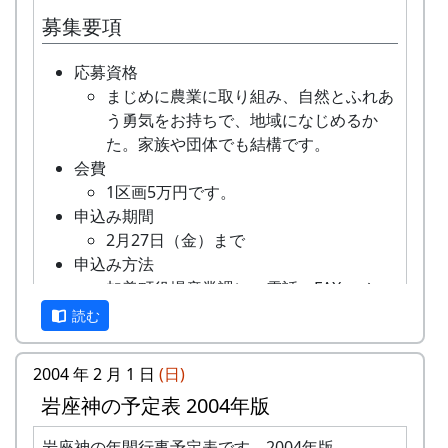
募集要項
応募資格
まじめに農業に取り組み、自然とふれあ
う勇気をお持ちで、地域になじめるか
た。家族や団体でも結構です。
会費
1区画5万円です。
申込み期間
2月27日（金）まで
申込み方法
加美町役場産業課に、電話・FAX・メー
ルでお申込み下さい。
読む
電話は、平日の午前８時３０分から午後
5時１５分まで。
2004 年 2 月 1 日
(日)
FAX・メールの場合は、郵便番号、住
岩座神の予定表 2004年版
所、氏名、電話番号を明記して下さい。
折り返し、詳しい内容と「申し込みアン
岩座神の年間行事予定表です。2004年版。