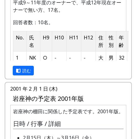
○ 川刈り
ーサービス
え祭
平成9～11年度のオーナーで、平成12年現在オー
取り（手刈り）、稲木干しなどは自分でやる
る。
川や道端の雑草を刈る。
田植え
ナーで無い方、17名。
こと。
12月19日（日）2004-12-19 棚田オーナー藁
応募上の注意
7月27日（日）2003-07-27 棚田オーナー草引
水田に入って、苗を手で植える。
細工教室 ...
その他
回答者数：10名。
き作業 ...
6月16日（日）2002-06-16 棚田オーナー草刈
★ 藁細工教室 - 注連縄作り
★ 棚田オーナー草引き作業
田植え用の苗、肥料などは農家で準備しま
り、肥料散布
岩座神の老人会の指導のもと、しめ
水田の中の雑草を引き抜く。
No.
氏
H9
H10
H11
H12
住
性
年
人
す。
草刈り、肥料散布
なわ作りに挑戦する。
★ あまごつかみ
名
所
別
齢
数
農作業に必要な道具（鎌など）はお貸ししま
石垣や畦道の草刈り、肥料の散布。
★ もちつき大会
川に放流されたあまごを手で掴んで
す。機械類については農家の物を共同使用し
7月28日（日）2002-07-28 棚田オーナー草引
1月23日（日）2005-01-23 棚田オーナー蕎麦
1
NK
○
-
-
-
大
男
32
5
獲る。子供たちのためのアトラクシ
ます。
き作業 ...
打ち大会
阪
ョン。串に刺して塩焼きにして食す
米づくりをするために入園できる権利であ
草引き作業
★ 蕎麦打ち大会
読む
市
る。
り、土地の貸し借りは存在しません。
水田の中の雑草を引き抜く。
岩座神で収穫した蕎麦粉を使って、
★ 案山子作り
作業の日程は、基本的に日曜日です。
あまごつかみ
2
NI
○
○
-
-
大
男
44
3
手打ち蕎麦に挑戦する。
2001 年 2 月 1 日 (木)
案山子を作って田んぼの畦に立て
日帰りの作業ですが、宿泊を希望される方は
川に放流されたあまごを手で掴んで
阪
る。
岩座神の予定表 2001年版
紹介します（町宿泊施設の利用券により、安
★印は棚田オーナーが主体の行事、○印は村民が
獲る。子供たちのためのアトラクシ
市
◎ 万年草挿し芽
く利用できます）。
主体の行事、◎印はその他の行事です。○印は村
ョン。串に刺して塩焼きにして食す
応募料は無料です。
岩座神の棚田に関係した予定表です。2001年版。
石垣を飾る万年草の苗を育てるため
自分の区画に名札とかかしを立てていただき
民の義務としての労働という色合が濃いもので、
3
MY
る。
○
○
-
-
神
男
43
5
写真は未発表の自作品に限ります。
に、ポットに挿し芽をする。
ます。
棚田オーナーやクラインガルテン住民に参加が要
案山子作り
戸
日時 / 行事 / 詳細
岩座神地区ならば、撮影の場所・年月日は問
8月17日（日）2003-08-17 蕎麦種蒔き
基本的には減農薬で栽培しますが、必要と認
求されているものではありません。
案山子を作って田んぼの畦に立て
市
いません。カレンダーとして四季の写真を期
○ 蕎麦種蒔き
めた場合には、農家の判断で農薬を使用しま
る。
2月15日（木）～3月16日（金）
待します。