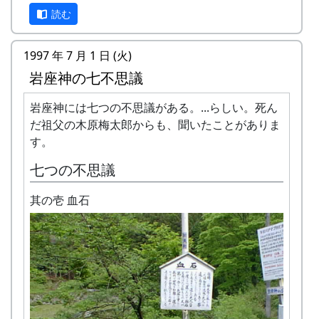
大会
秋祭り
米を作る体験をしたかった。
子のコンテスト。
問い合せ
まりました。
天候などに左右されて若干の予定変更があるかも
読む
7日が宵宮。
平成11年度は、電車で通える明石市の田
10月17日（日）
お問い合わせは、岩座神レポートの掲示板 でお願
しれません。昨年度とほとんど同じ日程です。
1月25
蕎麦
岩座神で収穫した蕎麦粉を使っ
「棚田」とはどんなものか、「棚田オーナー制
10月15日（日）2000-10-15 棚田オーナー脱
を借りました。12年度は三木市の瑞穂地
蕎麦刈り
いします。
日
打ち
て、手打ち蕎麦に挑戦する。
度」とはどういうものか、ちょっと見ていって下
1997 年 7 月 1 日 (火)
穀 ...
区にコープこうべが開いたエコファーム
なお、棚田オーナーには棚田保存会から正式なス
蕎麦の刈取り。人手不足が心配され
（日）
大会
さい。
脱穀（だっこく）・籾摺り（もみすり）
に野菜畑を借りています。
岩座神の七不思議
ケジュールが通知されます。
ています。当初の予定通り、３日に
稲から籾粒だけを取るのが脱穀、籾
三田市 SN さん 女 61歳 H9-H10年度オーナー
行われました。
天候などに左右されて若干の予定変更があるかも
※ 以下は、主として1997年に作成し、1998年、
岩座神には七つの不思議がある。...らしい。死ん
粒から殻を取り除いて玄米にするの
自然環境豊かな御地で、楽しい時間を過
12月12日（日）
しれません。
1999年、2002年に若干の加筆を行ったもので
だ祖父の木原梅太郎からも、聞いたことがありま
が籾摺り。収穫した玄米は袋に入れ
ごしたかったので応募いたしました。
注連縄作り
す。
す。
て持ち帰る。|
神戸市 FM さん 男 42歳 H10年度オーナー
村老人会の指導のもと、棚田オーナ
収穫祭
子供たちにお米ができるまでの過程を知
棚田オーナー制度とは
ーが注連縄作りに挑戦
七つの不思議
トン汁で収穫を祝う。案山子コンテ
って欲しかったため。
餅つき
ストもある。
西区にもすぐ近くに田んぼがあります。
まじめに農業に取り組み、自然とふれあう勇気を
其の壱 血石
予定がころころと変更されたような気がします
10月22日（日）
冬場に田んぼのところで凧揚げをしたと
持ち、地域になじめる方または家族に、単に米作
が、気のせいでしょうか。
万年草植栽
2000-10-22 万年草植栽
き、凧が田んぼに落下した。しかし、子
りを楽しむだけでなく、美しい景観を誇る岩座神
ポットで育った万年草の苗を石垣に
供は凧を取りに田んぼに入らなかった。
地区をみんなで守っていくことに積極的に協力し
NASAのスペースシャトルですら、天候で打上げ
植え付ける。
理由を聞くと「牛のフンがまいてあるか
てもらうために始められた。1区画100平方mで
予定が変わります。ましてや、お天気まかせの農
蕎麦収穫
2000-10-22 蕎麦収穫
ら」。そのとき田んぼには、牛のフンの
10区画を募集した。会費は5万円。
作物が相手ですから、これぐらいは誤差の範囲と
蕎麦の刈取りと脱穀。
固まりは無く、完全に鋤き込んであった
いうことで、どうか大目に見てください。
「加美町への想い」「志望動機」「自己アピー
12月17日（日）2000-12-17 棚田オーナー藁
にもかかわらず。