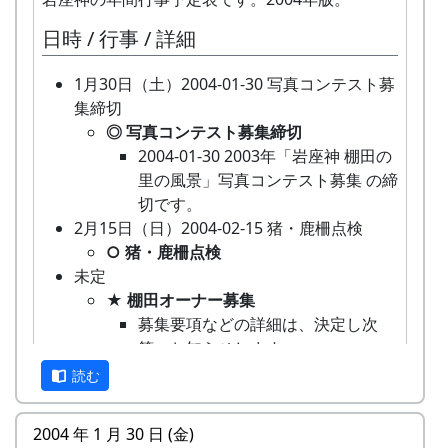
ケート」が郵送されますので、申し込み
アンケートを期間内にご返送ください
日時 / 行事 / 詳細
（当日消印有効）。
申込み窓口
1月30日（土）2004-01-30 写真コンテスト募
加美町役場産業課
集締切
◎ 写真コンテスト募集締切
審査
2004-01-30 2003年「岩座神 棚田の
応募者多数の場合は、アンケートにより書類選考
里の風景」写真コンテスト募集 の締
いたします。選考結果は、後日通知いたします。
切です。
（３月下旬予定）
2月15日（日）2004-02-15 猪・鹿柵点検
○ 猪・鹿柵点検
オーナーの特典
未定
★ 棚田オーナー募集
一から十までプロの指導を受け、減農薬栽培
募集要項などの詳細は、決定し次
の米づくりを体験できます。
第、お知らせします。
収穫した米を全部お持ち帰りいただけます。
2004-02-01 2004年度 岩座神棚田オ
（100平方メートルの収穫収量は玄米で約30
読む
ーナー募集
キロです。）清流の里、岩座神地区のコシヒ
3月7日（日）2004-03-07 宮普請
カリは特においしいと評判です。
2004 年 1 月 30 日 (金)
○ 宮普請