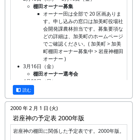
天候などに左右されて若干の予定変更があるかも
4
MK
○
○
-
-
川
男
39
4
蕎麦の種を蒔く。
す。ご了承ください。
万年草挿し芽
棚田オーナー募集
写真の説明をするコメントを加えたい方は、
しれません。
西
9月17日（日）2003-09-17 宮普請
稲刈りは、適期刈り取りが必要となりますの
石垣を飾る万年草の苗を育てるため
オーナー田は全部で 20 区画ありま
100字以内にまとめて、応募票に記入してく
市
○ 宮普請
で、刈り取り日に参加できないオーナー田は
に、ポットに挿し芽をする。
す。申し込みの窓口は加美町役場社
ださい。
「中山」の間伐。
他のオーナーに刈り取っていただくことにな
8月18日（日）2002-08-18 蕎麦種蒔き
会開発課農林担当です。募集要項な
5
SN
○
○
-
-
三
女
58
10
応募作品は原則として返却しません。
9月28日（日）2003-09-28 棚田オーナー稲刈
ります。
蕎麦種蒔き
どの詳細は、加美町のホームページ
田
入賞作品の使用権は主催者（岩座神棚田の里
り / 棚田コンサート
米づくりを楽しむだけでなく、岩座神の美し
蕎麦の種を蒔く。
でご確認ください。( 加美町 > 加美
市
づくり委員会）に帰属します。
★ 棚田オーナー稲刈り
い景観をみんなで一緒になって守っていくこ
9月29日（日）2002-09-29 棚田オーナー稲刈
町棚田オーナー募集中 > 岩座神棚田
入賞作品はカレンダーの製作に使用します。
鎌（のこぎり鎌）を使って稲を刈り
とに積極的にご協力いただきます。
り ...
6
YK
○
○
-
-
明
男
38
5
オーナー )
そのため、入賞者には作品の原版（ネガまた
取り、稲木に掛けて天日干しにす
採れたお米の量ではなく、米づくりとイベン
棚田オーナー稲刈り
石
3月16日（金）
はポジ）を提出していただきますので、ご了
る。
ト参加を楽しみ、農村との交流を深めていた
鎌（のこぎり鎌）を使って稲を刈り
市
棚田オーナー選考会
承ください。
◎ 棚田コンサート
だくための事業です。お間違えのないようお
取り、稲木に掛けて天日干しにす
4月22日（日）
7
YA
出場者の募集については、加美町の
-
○
-
-
大
女
49
2
願いします。
る。
撮影についてのお願い
棚田オーナー対面式
読む
ホームページで確認してください。
阪
棚田コンサート
棚田オーナー（都会から米を作りに
スケジュール
10月11日（土）～10月12日（日）2003-10-
市
出場者の募集は、8月26日まで。詳
来る人たち）と棚田保存会（岩座神
2003年度の岩座神棚田オーナー事業予定です。
11 宵宮2003-10-12 秋祭
2000 年 2 月 1 日 (火)
しくは、加美町のホームページで確
の住人）の初顔合わせ。お互いの自
8
FM
-
○
-
-
神
男
40
5
○ 秋祭り
認してください。( 加美町 > 棚田コ
岩座神の予定表 2000年版
己紹介やら、農業改良普及センター
戸
日時
行事
内容
11日が宵宮。
ンサート出場者募集 )
の人による米作り講習会。そして区
市
10月13日（月）体育の日2003-10-13 棚田オ
岩座神の棚田に関係した予定表です。2000年版。
10月12日（土）～10月13日（日）2002-10-
画の抽選が行なわれる。
4月20
棚田
棚田オーナー（都会から米を作
ーナー脱穀・籾摺り ...
12 宵宮 2002-10-13 秋祭