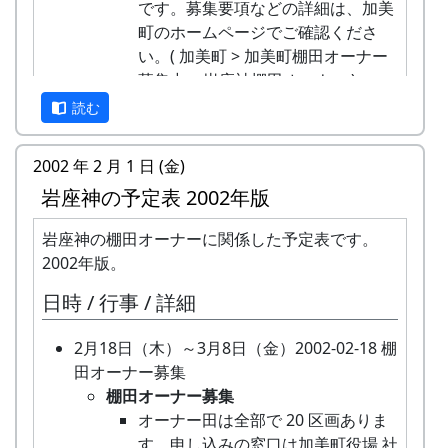
だくための事業です。お間違えのないようお
添付し、郵送してください。
です。募集要項などの詳細は、加美
審
簡単な書類審査です。原則として、早い
るかどうかも含めて、現在、検討中
願いします。
応募票に題名、撮影年月日、撮影場所、
町のホームページでご確認くださ
査
者勝ち。
です。
出品者の住所、氏名、電話番号を明記し
い。( 加美町 > 加美町棚田オーナー
年間スケジュール
10月9日（土）～ 10月10日（日）2004-10-
て、作品の裏面に貼り付けて下さい。
募集中 > 岩座神棚田オーナー )
オーナーの特典
09 宵宮 2004-10-10 秋祭
題名はわかりやすいものにして下さい。
3月15日（金）2003-03-15 棚田オーナー選考
読む
３月中
○ 秋祭り
一から十までプロの指導を受け、減農薬栽培
撮影年月日や撮影場所はおおよそでも結
会
棚田オーナーの選考会・決定
9日（土）が宵宮。
の米づくりを体験できます。
構です。
★ 棚田オーナー選考会
４月中旬
10月11日（月）体育の日2004-10-11 棚田オ
収穫した米を全部お持ち帰りいただけます。
2002 年 2 月 1 日 (金)
締切
3月22日（土）～3月31日（月）2003-03-22
オーナー対面式、区画抽選会
ーナー脱穀・籾摺り ...
（100平方メートルの収穫収量は玄米で約30
岩座神の予定表 2002年版
平成16年（2004年）1月末日（当日消印
棚田オーナー追加募集
５月中旬
★ 棚田オーナー脱穀（だっこく）・籾
キロです。）
有効）。
★ 棚田オーナー追加募集
田植え
摺り（もみすり）
清流の里、岩座神地区のコシヒカリは特にお
岩座神の棚田オーナーに関係した予定表です。
審査員
棚田オーナーを追加募集します。詳
６月中旬
稲から籾粒だけを取るのが脱穀、籾
いしいと評判です。
2002年版。
狩野清道さん（兵庫の自然写真家）。
細は、2003-03-22 岩座神棚田オー
草刈りと肥料散布
粒から殻を取り除いて玄米にするの
田すき、田ごしらえ、水管理、病害虫対策
岩座神棚田の里づくり委員会。
ナー追加募集のお知らせ をご覧下さ
日時 / 行事 / 詳細
７月下旬
が籾摺り。収穫した玄米は袋に入れ
（3回程度）、施肥、脱穀、乾燥、籾すりな
発表
い。
草引き作業、あまごつかみ、かかし作り
て持ち帰る。
どは地元農家で担当します。
入賞者への通知をもって発表にかえま
3月23日（日）2003-03-23 クラインガルテン
2月18日（木）～3月8日（金）2002-02-18 棚
８月下旬
★ 収穫祭
実りの時期には、かかしを立てることができ
す。
の田圃の整備
田オーナー募集
ソバ種まき（自由参加）
トン汁で収穫を祝う。案山子コンテ
ます。
現地にて入賞作品の展示を予定していま
○ クラインガルテンの田圃の整備
棚田オーナー募集
９月下旬
ストもある。
加美町の宿泊施設を安く利用できます（青年
す。
田圃に植えられている樒（しきみ）
オーナー田は全部で 20 区画ありま
稲刈り、棚田コンサート
10月24日（日）2004-10-24 蕎麦の刈取り
の家、悠遊館、ハーモニーパークなど）。
カレンダーへの採用
の株を引き抜いて整備する作業。
す。申し込みの窓口は加美町役場 社
１０月中旬