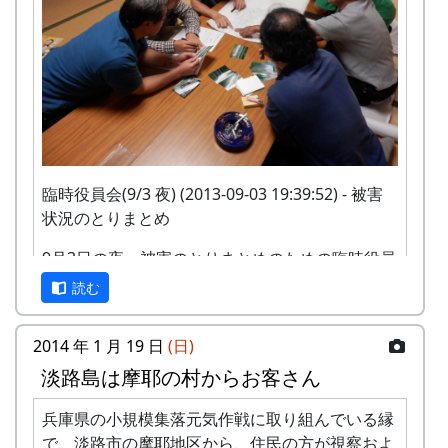
破壊された取水口 (2013-09-02 11:00:48)
臨時役員会(9/3 夜) (2013-09-03 19:39:52) - 被害
状況のとりまとめ
9月3日の夜、被害のとりまとめのための臨時役員
会。
読む
2014 年 1 月 19 日
(日)
淡路島は摩耶の村からお客さん
兵庫県の小規模集落元気作戦に取り組んでいる縁
で、淡路市の摩耶地区から、住民の方が視察およ
水びたしの蕎麦畑（転作田） (2013-09-02