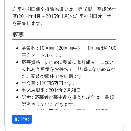
と酷いことになっているのでないかと心配した。
岩座神棚田保全推進協議会は、第18期、平成26年
度(2014年4月～2015年1月)の岩座神棚田オーナー
を募集します。
概要
募集数 : 10区画（20区画中）。1区画は約100
平方メートルです。
応募資格 : まじめに農業に取り組み、自然と
ふれあう勇気をお持ちで、地域になじめるか
た。家族や団体でも結構です。
年会費 : 1区画5万円です。
申込み期限 : 2014年2月28日。
選考 : 応募者が募集数を超えた場合は、書類
崩れた石垣 (2013-09-02 11:45:25)
選考させていただきます。
申込み方法 : 下記の申込み窓口に、郵便番
号、住所、氏名、電話番号を明記して、FAX
読む
またはメールでお申込み下さい。 折り返し、