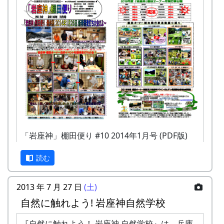
「岩座神」棚田便り #10 2014年1月号 (PDF版)
クラインガルテン岩座神を紹介する号外も一緒に
読む
どうぞ。
2013 年 7 月 27 日
(土)
自然に触れよう! 岩座神自然学校
『自然に触れよう！ 岩座神 自然学校』は、兵庫