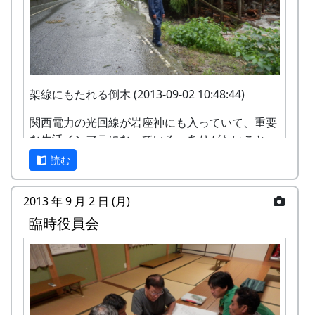
坂道を流れ下る水 (2013-09-02 07:45:12)
谷に降った水が道路に集ってきて流れている。
架線にもたれる倒木 (2013-09-02 10:48:44)
関西電力の光回線が岩座神にも入っていて、重要
な生活インフラになっている。ありがたいこと
に、今回は、電力や水道も含めて、ライフ・ライ
読む
ンに被害は出なかった。
2013 年 9 月 2 日 (月)
臨時役員会
公会堂の前の川 (2013-09-02 07:44:59)
水が町道にあふれ出している。