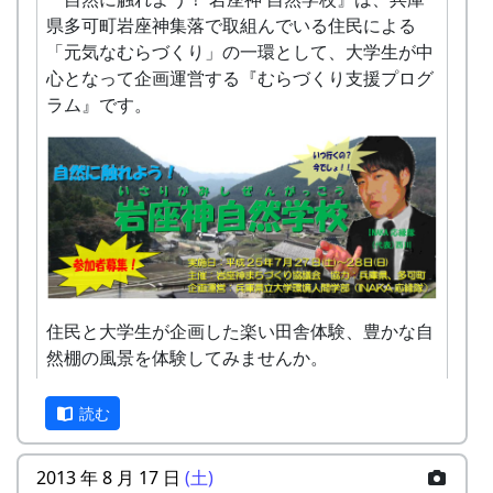
県多可町岩座神集落で取組んでいる住民による
「元気なむらづくり」の一環として、大学生が中
心となって企画運営する『むらづくり支援プログ
ラム』です。
住民と大学生が企画した楽い田舎体験、豊かな自
然棚の風景を体験してみませんか。
参加申込書：PDF
読む
問い合せ・申込み：多可町地域振興課（担
当：XX）
2013 年 8 月 17 日
(土)
TEL XXXX-XX-XXXX
クラインガルテン岩座神 (PDF)