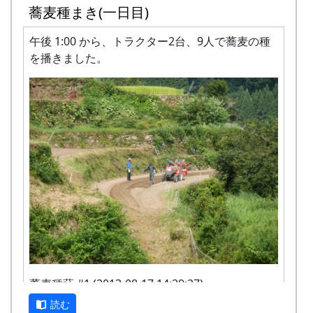
FAX XXXX-XX-XXXX
蕎麦種まき(一日目)
Email:mailaddress
午後 1:00 から、トラクター2台、9人で蕎麦の種
INAKA 応縁隊 ～ 田舎 yell Project ～
を播きました。
プログラム
日
時
内容
7/27（土)
11:00
オリエンテーション
〃
12:00
昼食（各自持参）
〃
14:00
岩座神自然さんさくゲーム
〃
15:30
蕎麦打ち体験
〃
18:00
夕食（バーベキュー + 蕎
麦）
蕎麦種蒔 #1 (2013-08-17 14:29:27)
7/28（日)
9:00
朝食
読む