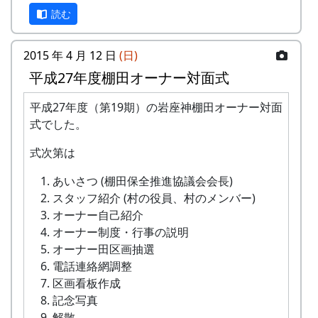
号、住所、氏名、電話番号を明記して、FAX
読む
またはメールでお申込み下さい。 折り返し、
詳しい内容と「申し込みアンケート」をお送
2015 年 4 月 12 日
(日)
りいたしますので、申し込みアンケートをご
平成27年度棚田オーナー対面式
返送ください。
田植祭 (2013-05-12)
「申込みアンケート(PDF)」をご利用下さっ
平成27年度（第19期）の岩座神棚田オーナー対面
てもかまいません。
岩座神棚田オーナーの特典
式でした。
申込み・お問合せの窓口
一から十までプロの指導を受け、減農薬栽培
式次第は
の米づくりを体験できます。
岩座神棚田保全推進協議会事務局
あいさつ (棚田保全推進協議会会長)
収穫した米を全部お持ち帰りいただけます。
FAX: XXXX-XX-XXXX
スタッフ紹介 (村の役員、村のメンバー)
(100平方メートルの収穫収量は玄米で約30キ
MAIL : mailaddress
オーナー自己紹介
ロです。) 清流の里、岩座神地区のコシヒカ
担当 : XX
オーナー制度・行事の説明
リは特においしいと評判です。
オーナー田区画抽選
田すき、田ごしらえ、水管理、病害虫対策(3
電話連絡網調整
回程度)、施肥、脱穀、乾燥、籾すりなどは
区画看板作成
地元農家で担当します。
記念写真
実りの時期には、かかしを立てることができ
解散