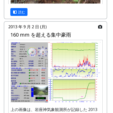
実施期間：平成 25年7月27日(土)～28日(日)
参加費：5,000 円/人
穴を補修する (2013-09-01 08:21:48)
読む
食費、宿泊費、傷害保険代込み
宿泊：1泊（クラインガルテンロッジ）
2013 年 9 月 2 日 (月)
食事：3食（初日昼食は弁当をご用意くださ
160 mm を超える集中豪雨
い）
集合場所：現地集合（岩座神公会堂）
集合時間：11：00
プログラム内容
そば打ち
岩座神自然さんさくゲーム
棚田コンサート ～INAKA音楽隊をけっせ
いしよう～
実施主体：岩座神まちづくり協議会
企画運営 ：兵庫県立大学環境人間部 ＩＮＡ
雨 (2013-09-01 09:24:57)
ＫＡ 応縁隊（ 学生グループ ）
協力：兵庫県企画県民部地域再生課
上の画像は、岩座神気象観測所が記録した 2013