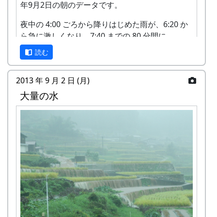
年9月2日の朝のデータです。
夜中の 4:00 ごろから降りはじめた雨が、6:20 か
ら急に激しくなり、7:40 までの 80 分間に
140mm ものまとまった雨が降りました。1時間
読む
当りに換算すると 108 mm です。降り始めから
の雨量は 165mm に達しています。
2013 年 9 月 2 日 (月)
大量の水