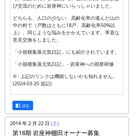
び交流のために岩座神にいらっしゃいました。
11:08:00)
どちらも、人口の少ない、高齢化率の進んだ山の
まあ、水が引けば、なんとか復活するでしょう。
中の村で（戸数はともに18戸、高齢化率50%以
上）、同じような悩みをかかえています。率直な
意見交換をしました。
「小規模集落元気日記」にも紹介されています。
「小規模集落元気日記」 - 岩座神への視察研修
※ : 上記のリンクは機能しないかも知れません。
(2024-03-20 追記)
読む
バス停付近 (2013-09-02 11:14:06)
2014 年 2 月 22 日
(土)
水が土との間にもぐりこんで、アスファルトをベ
第18期 岩座神棚田オーナー募集
ロリとめくってしまっていた。 護岸は無事。もっ