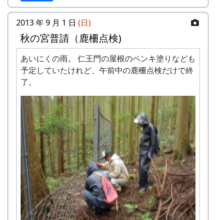
〃
10:00
楽器作り（棚田コンサート
用）
2013 年 9 月 1 日
(日)
秋の宮普請（鹿柵点検)
〃
11:00
あまごつかみ
あいにくの雨。 仁王門の屋根のペンキ塗りなども
〃
11:30
昼食
予定していたけれど、午前中の鹿柵点検だけで終
〃
12:00
かかしまつり
了。
〃
13:00
棚田コンサート
〃
16:00
解散
蕎麦種蒔 #2 (2013-08-17 14:45:51)
実施内容
募集人数：5組（ご兄弟での参加も可能で
す）
応募者多数の場合は先着順となります
対象：小学生以上のお子様
実施場所 ：兵庫県多可郡町加美区岩座神