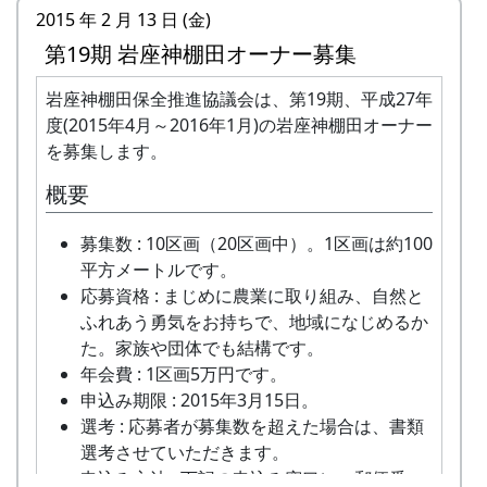
詳しい内容と「申し込みアンケート」をお送
2015 年 2 月 13 日 (金)
りいたしますので、申し込みアンケートをご
第19期 岩座神棚田オーナー募集
返送ください。
「申込みアンケート(PDF)」をご利用下さっ
岩座神棚田保全推進協議会は、第19期、平成27年
てもかまいません。
度(2015年4月～2016年1月)の岩座神棚田オーナー
を募集します。
申込み・お問合せの窓口
概要
岩座神棚田保全推進協議会事務局
FAX: XXXX-XX-XXXX
募集数 : 10区画（20区画中）。1区画は約100
MAIL : mailaddress
平方メートルです。
担当 : XX
応募資格 : まじめに農業に取り組み、自然と
ふれあう勇気をお持ちで、地域になじめるか
た。家族や団体でも結構です。
年会費 : 1区画5万円です。
申込み期限 : 2015年3月15日。
選考 : 応募者が募集数を超えた場合は、書類
選考させていただきます。
申込み方法 : 下記の申込み窓口に、郵便番