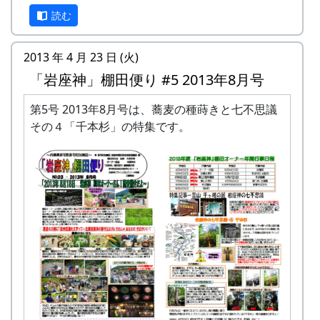
「岩座神」棚田便り #4 2013年7月号 (PDF版)
読む
という訳で、予定されていた七不思議その４「千
本杉」は、来月号に持ち越しです。
2013 年 4 月 23 日 (火)
「岩座神」棚田便り #5 2013年8月号
第5号 2013年8月号は、蕎麦の種蒔きと七不思議
その４「千本杉」の特集です。