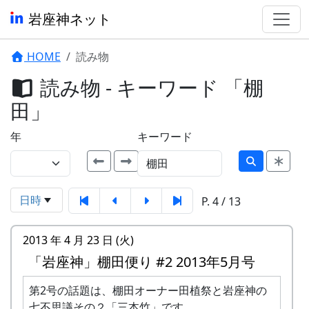
岩座神ネット
HOME
読み物
読み物 - キーワード 「棚
田」
年
キーワード
日時
P. 4 / 13
2013 年 4 月 23 日 (火)
「岩座神」棚田便り #2 2013年5月号
第2号の話題は、棚田オーナー田植祭と岩座神の
七不思議その２「三本竹」です。