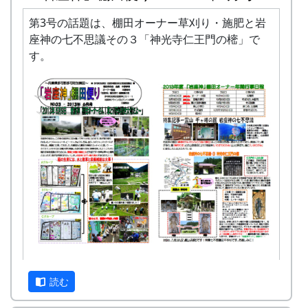
第3号の話題は、棚田オーナー草刈り・施肥と岩
座神の七不思議その３「神光寺仁王門の樒」で
す。
「岩座神」棚田便り #3 2013年6月号 (PDF版)
読む