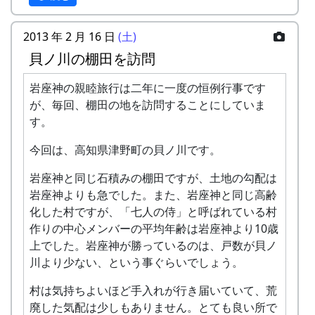
長年参加して下さっているオーナーが多くて、最
長は１６回目の参加です。
2013 年 2 月 16 日
(土)
クラインガルテン岩座神 (PDF)
貝ノ川の棚田を訪問
最初の自己紹介も、なんとなく、知合い同士の近
況報告みたいな感じになって、「４つだった子供
岩座神の親睦旅行は二年に一度の恒例行事です
が高校生になりました」とか「子供が出て行って
が、毎回、棚田の地を訪問することにしていま
二人だけになっちゃいました」とか「以前は隣の
す。
区画を手伝ってあげる元気があったけど、もうだ
め」とか「腰は痛いわ、足は痛いわ、いつまで続
今回は、高知県津野町の貝ノ川です。
けられるか、分らんけど」とか、まあ、何と言う
岩座神と同じ石積みの棚田ですが、土地の勾配は
か、時の流れを感じさせられた対面式でした。
岩座神よりも急でした。また、岩座神と同じ高齢
今年も楽しくやっていきましょう。
化した村ですが、「七人の侍」と呼ばれている村
作りの中心メンバーの平均年齢は岩座神より10歳
上でした。岩座神が勝っているのは、戸数が貝ノ
川より少ない、という事ぐらいでしょう。
村は気持ちよいほど手入れが行き届いていて、荒
廃した気配は少しもありません。とても良い所で