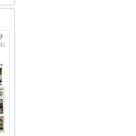
、ツ
ティ
田舎
地産
子
容に
情報
が少
りに
い
ー
化、
、有