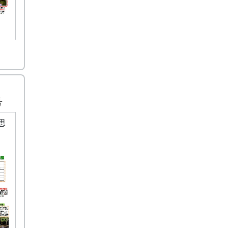
でき
要
る要
要因
号
思