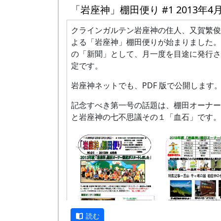
を切り離して運んだため、その血でこの石
「岩座神」棚田便り #1 2013年4
番)以外は山に入って枝打ちや間伐をした
染まったのだとも伝えられている。
事もある。と言うか、その方が一般的であ
クラインガルテン岩座神の住人、又賀繁俊
其の弐 仁王門のシキミ
今日は、午前中はお宮さんの境内の整備。
よる「岩座神」棚田便りが始まりました。A
の「新聞」として、月一度を目途に発行さ
写真は、伐り落したホソバタブの大枝を片
定です。
いるところだ。
岩座神ネットでも、PDF 版で公開します
五霊神社の境内には、県の天然記念物に指
たホソバタブの大木が３本あるのだが、い
記念すべき第一号の話題は、棚田オーナー
の太い枝や幹の中が空洞になっていて、強
と岩座神の七不思議その１「血石」です。
吹くと(あるいは何もしなくても)折れて落
配があった。
お宮さんの境内は、棚田オーナー行事でも
う場所なので、安全のために、少し前に専
依頼して、危険性が大きい大枝を伐り落し
神光寺の仁王門前にあるシキ。
たのである。費用は50万円だったそうだ
午前中は枝葉に勢いがあって光っているが
この他、車止めのチェーンを設置したりし
読む
になると急に勢いがなくなり、光沢もあせ