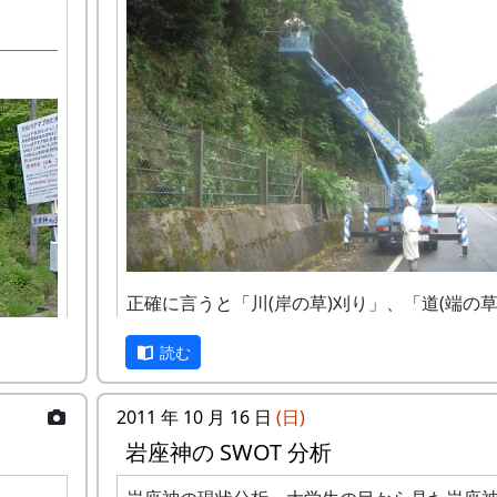
正確に言うと「川(岸の草)刈り」、「道(端の草
り」だ。川や道そのものを刈る訳ではない。
読む
毎年、この時季に行なうのだが、朝早くから
まで、結構きつい労働だ。
2011 年 10 月 16 日
(日)
写真は、岩座神の入り口、七不思議の「血石
岩座神の SWOT 分析
あるあたり。新兵器(「高所作業車」とか呼ぶ