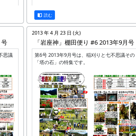
側部分
版)
「岩座神」棚田便り #4 2013年7月号 (PDF版)
ある。
読む
という訳で、予定されていた七不思議その４
本杉」は、来月号に持ち越しです。
2013 年 4 月 23 日 (火)
ず雨が
月号
「岩座神」棚田便り #6 2013年9月号
七不思議
第6号 2013年9月号は、稲刈りと七不思議その
踏み入
「塔の石」の特集です。
う。
二つのグループに分かれて作業をしました。
せずにそのまま列挙したため、重複する内容
ります。
SWOT 分析
は、組織のビジョンや戦略を企画
する際に利用する現状分析の手法で、さまざ
要素を
S
（強み）、
W
（弱み）、
O
（機会）、
ント。
T
（脅威） の四つに分類してマトリックス表に
とめるものです。これによって問題点が整理
て、解決策を見つけやすくなります。また、
リーン