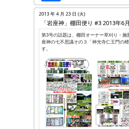
うと言われている。
2013 年 4 月 23 日 (火)
其の参 唐滝
「岩座神」棚田便り #3 2013年6
「岩座神」棚田便り #1 2013年4月号 (PDF
第3号の話題は、棚田オーナー草刈り・施
座神の七不思議その３「神光寺仁王門の樒
す。
午後、いくつかの班に分れて、木造の橋に
ソートを塗ったり、欄干のペンキを塗り替
する。
我が班は、岩座神の入口に立っている歓迎
の塗り替えである。