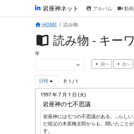
岩座神ネット
アルバム
動画
HOME
読み物
読み物 - キー
年
前へ
次へ
日時
P. 1 / 1
1997 年 7 月 1 日 (火)
岩座神の七不思議
岩座神には七つの不思議がある。...らし
だ祖父の木原梅太郎からも、聞いたことが
す。