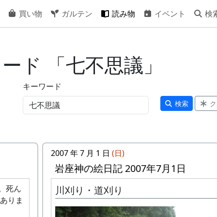
買い物
ガルテン
読み物
イベント
検
ワード 「七不思議」
キーワード
検索
ク
2007 年 7 月 1 日
(日)
岩座神の絵日記 2007年7月1日
い。死ん
川刈り・道刈り
ありま