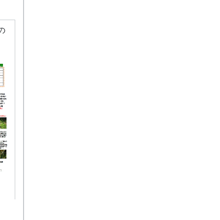
度が
そ
しめ
の
知名
らな
少な
スの
が多
、ク
垣
起業
ボラ
地元
う形
フェ
、青
葉っ
登
。
棚田