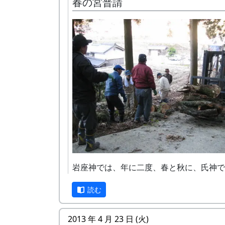
春の宮普請
岩座神入口の道の西側、渓流に臨んで、上
らで赤みを帯びた巨石があり、血石と呼ば
る。
その昔、岩座神の神光寺が隆盛をきわめて
ろ、加古川流域の人々は死者が出ると、は
岩座神では、年に二度、春と秋に、氏神で
方から遺体を運んでこの寺に葬った。その
霊神社の社殿や境内を整備するための日が
人はみな一度この石の上に置いたところか
読む
れていて、「宮普請(みやぶしん)」と呼ば
石の名が付けられたと言われる。また、一
る。今日が春の宮普請である。
は、死体があまりに重いので、この石の上
2013 年 4 月 23 日 (火)
宮普請と言いながら、御当人(おとうにん