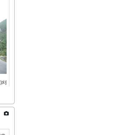
)刈
夕方
」が
の