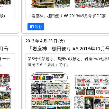
する作業を通じて、関係者が問題意識を共有
んだの
るというメリットもあります。
た。僕
版)
「岩座神」棚田便り #6 2013年9月号 (PDF版)
かっ
SWOT の分類作業においては、
S
と
W
は
内在的
因
、
O
と
T
は
外在的要因
であることに着目しま
読む
す。すなわち、組織内で改善することが出来
リーム
因と、組織内だけでは変えることが出来ない
とを分けて考えるのがポイントです。
2013 年 4 月 23 日 (火)
0月号
「岩座神」棚田便り #8 2013年11月
オーナ
第8号の話題は、蕎麦の収穫と、岩座神の七不
。
議その６「唐滝」です。
ら無数
物に指定