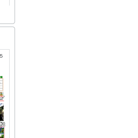
「千
５
整理
もあ
立案
まな
ま
され
分析