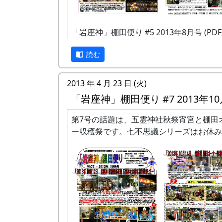
を適当に混ぜた色である。数人ですったも
議論をしながら色を決めた結果、こうなっ
「岩座神」棚田便り #5 2013年8月号 (PDF
はレッドの純色を推奨したのだが、通らな
た。
読む
「岩座神」は、写真では白に見えるが、ク
の純色である。
2013 年 4 月 23 日 (火)
「岩座神」棚田便り #7 2013年1
第7号の話題は、五霊神社秋祭宵宮と棚田
ー収穫祭です。七不思議シリーズはお休み
神光寺の上の山中にある杉。幹の中ほどか
に枝分かれした不思議な姿の杉の木。
昭和47年3月24日に、兵庫県の天然記念
されている。