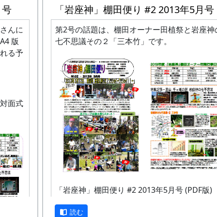
無し、病院やスーパーがない、知名
が赤く
月号
「岩座神」棚田便り #2 2013年5月号
りする
低い、若者が少ない、出会いが少な
る。
う、高齢化、人口減少、トイレやお
さんに
第2号の話題は、棚田オーナー田植祭と岩座神
を替える所が分りにくい、特産品の
4 版
七不思議その２「三本竹」です。
度が低い、どんなことが出来るか分
れる予
い
付けて
小学校が遠い、病院がない、若者が
い、仕事が無い、駐車場がない、バ
。
定され
本数が少ない、休憩場が少ない、坂
くつか
対面式
い、高齢化、店が少ない、車が必要
い風が
ラインガルテンの不備、CSRの少なさ
ちる心
O
pportunity（機会）
時間が前後するが、朝方、ある家の軒先の石
祭り、カメラコンテスト、特産品、
で、へんてこな植物を見かけた。
との取り組み、大学との交流、農業
よく使
ンティアやアルバイト、体験学習（
明らかに「私は薔薇の花でございます」とい
門家に
以外の小中高と）、ホームページや
をしているが、色はアロエというか、いっそ
て貰っ
イスブック、暮らす・住む
「岩座神」棚田便り #2 2013年5月号 (PDF版)
磁みたいだし、薔薇の花のように見えるのは
。
オーナー制度の高まり、自然志向、
、午後
ぱで、本当の花は別にある。何なんだ、これ
山、レジャーブーム、写真ブーム、
た。
読む
てしま