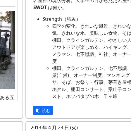
かな)を使って、崖の草を刈っている。
岩座神の現状分析。大学生の目から見た岩座
SWOT
は何か。
S
trength（強み）
四季の変化、きれいな風景、きれい
気、きれいな水、美味しい食物、そ
棚田、クラインガルテン、やさしい
アウトドアが楽しめる、ハイキング
メラマン、七不思議、神社、オーナ
度
面が平
棚田、クラインガルテン、七不思議
れてい
景(自然)、オーナー制度、マンネング
サ、そば、お祭り・行事、茅葺き屋
ホタル、棚田コンサート、案山子コ
いたこ
夕方五時ごろから公会堂の横で慰労会。
スト、ホソバタブの木、千ヶ峰
るか南
ある五
W
eakness（弱み）
際、死
設けら
いつものように、鶏肉のバーベキューとビー
厳しい自然、交通が不便、クライン
ら、血
読む
れてい
薔薇もどき
テンの管理不足（ぱっと見た感じの
説に
ージが良くない）、坂道が多い、駐
で四肢
2013 年 4 月 23 日 (火)
、宮当