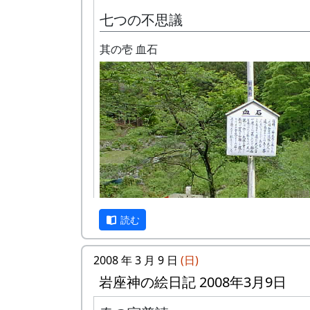
七つの不思議
其の壱 血石
読む
2008 年 3 月 9 日
(日)
岩座神の絵日記 2008年3月9日