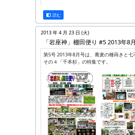
外枠部分と裏側はクレオソートを塗る。内
「岩座神」棚田便り #3 2013年6月号 (PDF
は、文字以外は、茶色の木工用ペイントで
読む
2013 年 4 月 23 日 (火)
旱魃のとき、この滝でウナギを獲ると、必
「岩座神」棚田便り #5 2013年8
降ると伝えられる。
第5号 2013年8月号は、蕎麦の種蒔きと
また、この滝には大蛇が棲み、一人で足を
その４「千本杉」の特集です。
れた者は誰一人として無事に帰れないとい
其の四 千本杉
看板の文字の部分は水性のアクリル・ペイ
「棚田と」はミント・グリーンの純色。
「七不思議の里」はレッドとイエローとグ