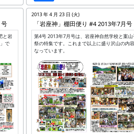
米ブーム、そばの高騰、滞在型宿泊
イッター、フェイスブック、ボラン
2013 年 4 月 23 日 (火)
ア活動の増加、農業ブーム、育児を
月号
「岩座神」棚田便り #4 2013年7月号
で、自然体験型学習、連休の増加、
版)
地消、CSRの増加、有機農業
肥と岩
第4号 2013年7月号は、岩座神自然学校と案山
T
hreat（脅威）
」で
祭の特集です。これまで以上に盛り沢山の内
アクセスしにくい、休憩所の不足、
なっています。
発信力が不足している、接する機会
ない、クラインガルテンの料金が分
くい、クラインガルテンの料金が高
TPP、気候変動、宿泊施設の増加、オ
ナー制度を他でもやっている（競合
化）、震災、災害の危険、少子高齢
クレオ
不況、財政不足、農業補助金の減少
えたり
機農業の流行の低迷
大看板