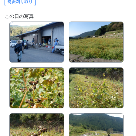
蕎麦刈り取り
この日の写真