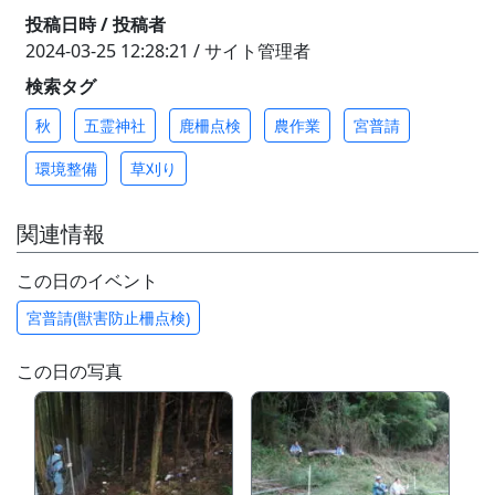
投稿日時 / 投稿者
2024-03-25 12:28:21 / サイト管理者
検索タグ
秋
五霊神社
鹿柵点検
農作業
宮普請
環境整備
草刈り
関連情報
この日のイベント
宮普請(獣害防止柵点検)
この日の写真