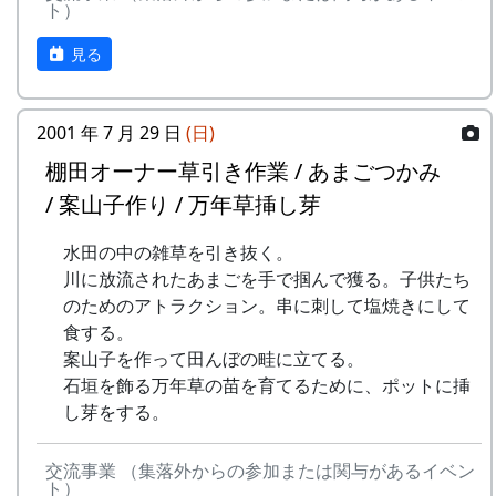
ト）
見る
2001 年 7 月 29 日
(日)
棚田オーナー草引き作業 / あまごつかみ
/ 案山子作り / 万年草挿し芽
水田の中の雑草を引き抜く。
川に放流されたあまごを手で掴んで獲る。子供たち
のためのアトラクション。串に刺して塩焼きにして
食する。
案山子を作って田んぼの畦に立てる。
石垣を飾る万年草の苗を育てるために、ポットに挿
し芽をする。
交流事業 （集落外からの参加または関与があるイベン
ト）