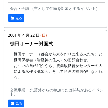
会合・会議 （主として住民を対象とするイベント）
見る
2001 年 4 月 22 日
(日)
棚田オーナー対面式
棚田オーナー（都会から米を作りに来る人たち）と
棚田保存会（岩座神の住人）の初顔合わせ。
お互いの自己紹介やら、農業改良普及センターの人
による米作り講習会。そして区画の抽選が行なわれ
る。
交流事業 （集落外からの参加または関与があるイベン
ト）
見る