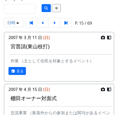
日時
P. 15 / 69
2007 年 3 月 11 日
(日)
宮普請(東山枝打)
作業 （主として住民を対象とするイベント）
見る
2007 年 4 月 15 日
(日)
棚田オーナー対面式
交流事業 （集落外からの参加または関与があるイベン