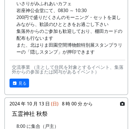
いさりがみふれあいカフェ
岩座神公会堂にて、0830 ～ 10:30
200円で盛りだくさんのモーニング・セットを楽し
みながら、歓談のひとときをお過ごし下さい
集落外からのご参加も歓迎しており、棚田カードの
配布も行ないます
また、北はりま田園空間博物館特別展スタンプラリ
ーの「隠しスタンプ」が押印できます
交流事業 （主として住民を対象とするイベント、集落
外からの参加または関与があるイベント）
見る
2024 年 10 月 13 日
(日)
8 時 00 分 から
五霊神社 秋祭
8:00 に集合（戸主）