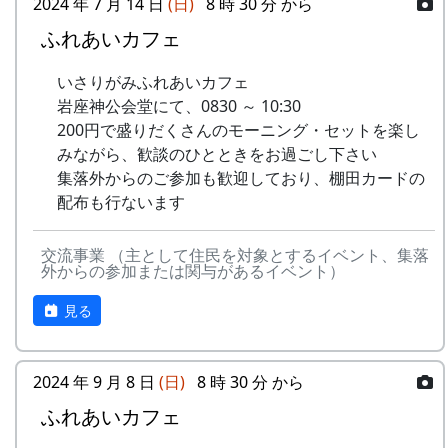
2024 年 7 月 14 日
(日)
8 時 30 分 から
ふれあいカフェ
いさりがみふれあいカフェ
岩座神公会堂にて、0830 ～ 10:30
200円で盛りだくさんのモーニング・セットを楽し
みながら、歓談のひとときをお過ごし下さい
集落外からのご参加も歓迎しており、棚田カードの
配布も行ないます
交流事業 （主として住民を対象とするイベント、集落
外からの参加または関与があるイベント）
見る
2024 年 9 月 8 日
(日)
8 時 30 分 から
ふれあいカフェ