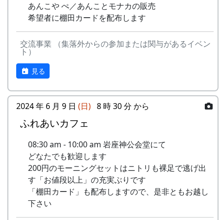
あんこや ぺ／あんことモナカの販売
希望者に棚田カードを配布します
交流事業 （集落外からの参加または関与があるイベン
ト）
見る
2024 年 6 月 9 日
(日)
8 時 30 分 から
ふれあいカフェ
08:30 am - 10:00 am 岩座神公会堂にて
どなたでも歓迎します
200円のモーニングセットはニトリも裸足で逃げ出
す「お値段以上」の充実ぶりです
「棚田カード」も配布しますので、是非ともお越し
下さい