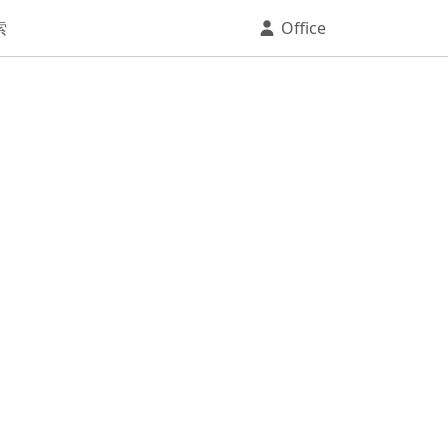
索
Office