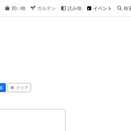
買い物
ガルテン
読み物
イベント
検
索
クリア