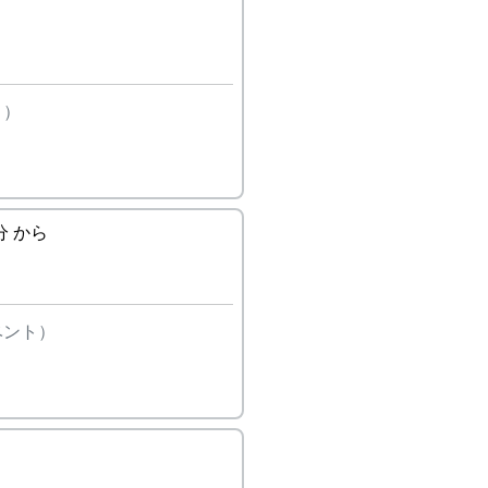
ト）
 分 から
ベント）