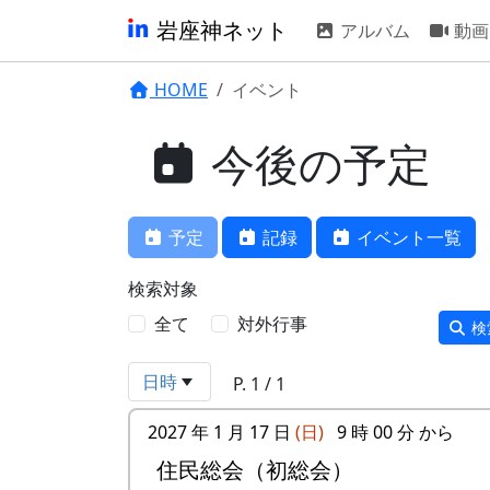
岩座神ネット
アルバム
動画
HOME
イベント
今後の予定
予定
記録
イベント一覧
検索対象
全て
対外行事
検
日時
P. 1 / 1
2027 年 1 月 17 日
(日)
9 時 00 分 から
住民総会（初総会）