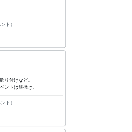
ベント）
除、飾り付けなど。
・イベントは餅撒き。
ベント）