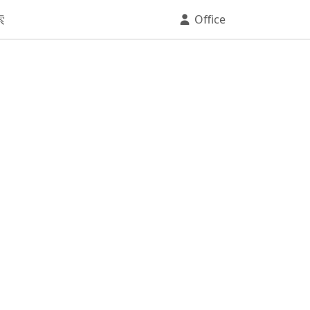
索
Office