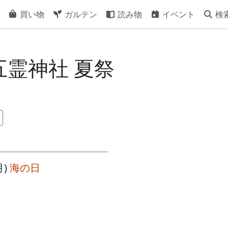
買い物
ガルテン
読み物
イベント
検
] 五霊神社 夏祭
月)
海の日