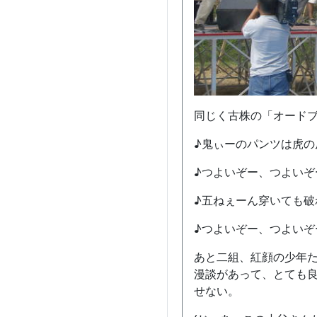
同じく古株の「オード
♪鬼ぃーのパンツは虎の
♪つよいぞー、つよいぞ
♪五ねぇーん穿いても破
♪つよいぞー、つよいぞ
あと二組、紅顔の少年
漫談があって、とても
せない。