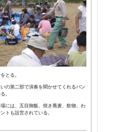
食をとる。
集いの第二部で演奏を聞かせてくれるバン
いる。
会場には、五目御飯、焼き蕎麦、飲物、わ
テントも設営されている。