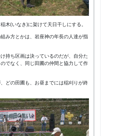
稲木(いなき)に架けて天日干しにする。
の組み方とかは、岩座神の年長の人達が指
受け持ち区画は決っているのだが、自分た
うのでなく、同じ田圃の仲間と協力して作
が、どの田圃も、お昼までには稲刈りが終