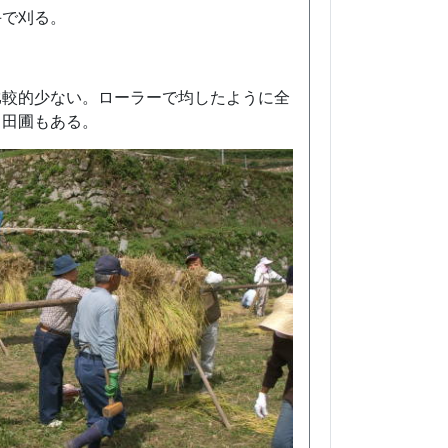
手で刈る。
比較的少ない。ローラーで均したように全
る田圃もある。