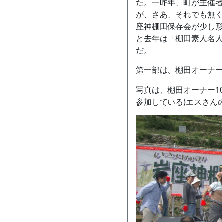
た。一昨年、町が主催
が、さあ、それでも無
座神棚田保存会が少し
と去年は「棚田素人名
だ。
第一部は、棚田オーナ
写真は、棚田オーナー1
参加している)エスさん