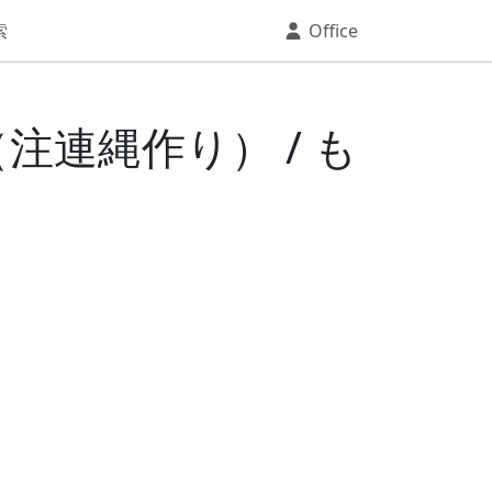
索
Office
（注連縄作り） / も