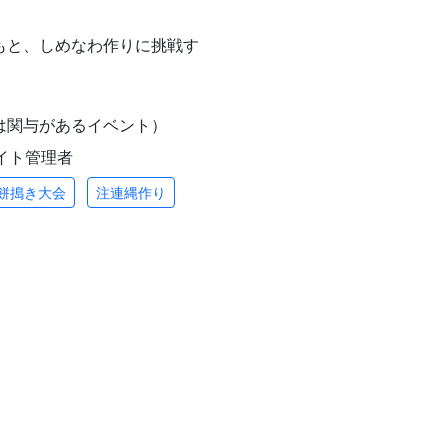
もと、しめなわ作りに挑戦す
は関与があるイベント）
/ サイト管理者
餅搗き大会
注連縄作り