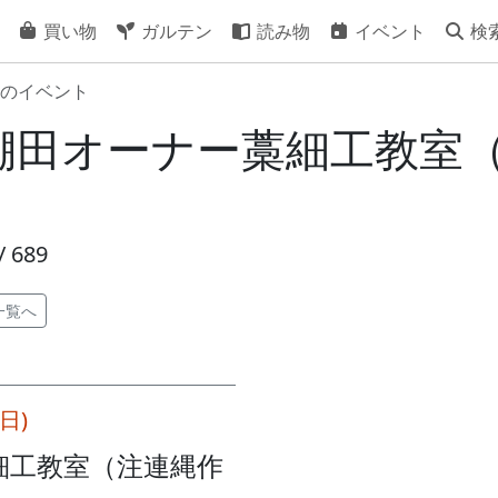
買い物
ガルテン
読み物
イベント
検
のイベント
16] 棚田オーナー藁細工教室
 689
一覧へ
(日)
細工教室（注連縄作