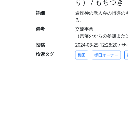
り） / もちつき
詳細
岩座神の老人会の指導の
る。
備考
交流事業
（集落外からの参加また
投稿
2024-03-25 12:28:20 
検索タグ
棚田
棚田オーナー