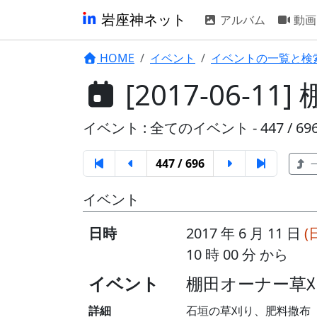
岩座神ネット
アルバム
動画
HOME
イベント
イベントの一覧と検
[2017-06-
イベント : 全てのイベント - 447 / 69
447 / 696
イベント
日時
2017 年 6 月 11 日
(
10 時 00 分 から
イベント
棚田オーナー草
詳細
石垣の草刈り、肥料撒布