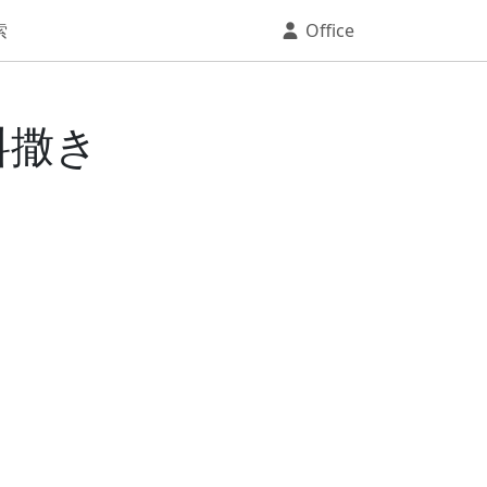
索
Office
料撒き