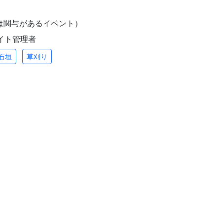
は関与があるイベント）
/ サイト管理者
石垣
草刈り