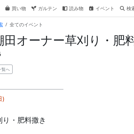
買い物
ガルテン
読み物
イベント
検
索
全てのイベント
11] 棚田オーナー草刈り・肥
6
一覧へ
日)
刈り・肥料撒き