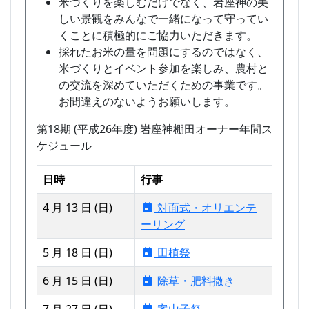
米づくりを楽しむだけでなく、岩座神の美
しい景観をみんなで一緒になって守ってい
くことに積極的にご協力いただきます。
採れたお米の量を問題にするのではなく、
米づくりとイベント参加を楽しみ、農村と
の交流を深めていただくための事業です。
お間違えのないようお願いします。
第18期 (平成26年度) 岩座神棚田オーナー年間ス
ケジュール
日時
行事
4 月 13 日 (日)
対面式・オリエンテ
ーリング
5 月 18 日 (日)
田植祭
6 月 15 日 (日)
除草・肥料撒き
7 月 27 日 (日)
案山子祭