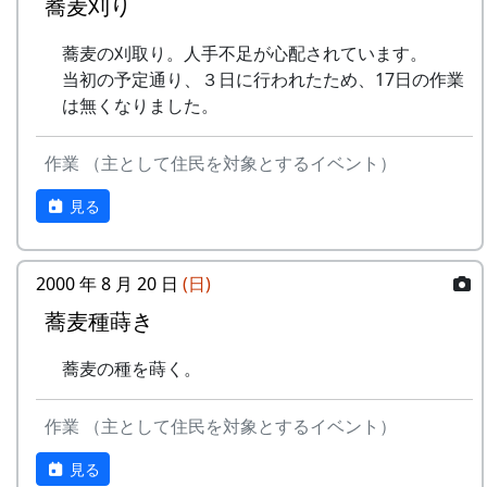
蕎麦刈り
岩座神棚田オーナーの特典
蕎麦の刈取り。人手不足が心配されています。
一から十までプロの指導を受け、減農薬栽培
当初の予定通り、３日に行われたため、17日の作業
の米づくりを体験できます。
は無くなりました。
収穫した米を全部お持ち帰りいただけます。
(100平方メートルの収穫収量は玄米で約30キ
作業 （主として住民を対象とするイベント）
ロです。) 清流の里、岩座神地区のコシヒカ
リは特においしいと評判です。
見る
田すき、田ごしらえ、水管理、病害虫対策(3
回程度)、施肥、脱穀、乾燥、籾すりなどは
地元農家で担当します。
2000 年 8 月 20 日
(日)
実りの時期には、かかしを立てることができ
蕎麦種蒔き
ます。
多可町の宿泊施設を安く利用できます(青年
蕎麦の種を蒔く。
の家、悠遊館、ハーモニーパークなど)。
多可町の特産品がもらえます(1万円相当)。
作業 （主として住民を対象とするイベント）
地元の新鮮な野菜を購入できます。
田植え、稲刈り時のイベントに参加できま
見る
す。