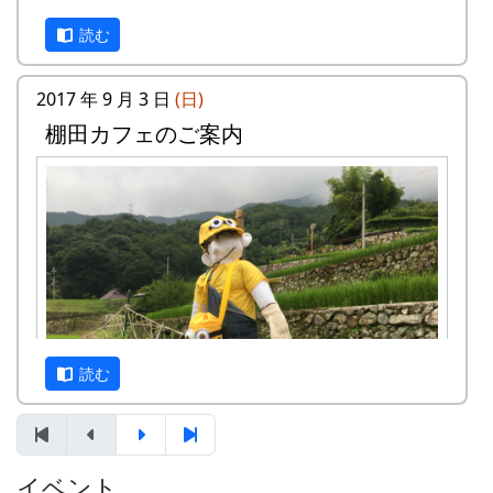
平方メートルです。
読む
応募資格 : まじめに農業に取り組み、自然と
ふれあう勇気をお持ちで、地域になじめるか
た。家族や団体でも結構です。
2017 年 9 月 3 日
(日)
年会費 : 1区画5万円です。
棚田カフェのご案内
申込み期限 : 2018年2月28日。
選考 : 応募者が募集数を超えた場合は、アン
ケート回答をもとに、当協議会で書類選考さ
せていただきます。
黄金色に実った稲の他にも、蕎麦の華が満開で見
申込み方法 : 下記の申込み窓口に、電話、
頃です。
FAXまたはメールでお申し込み下さい（FAX
またはメールの場合は、郵便番号、住所、氏
名、電話番号を明記して下さい）。 折り返
し、詳しい内容と「申し込みアンケート」を
読む
お送りいたしますので、申し込みアンケート
をご返送ください。
申込み・お問合せの窓口
イベント
案山子に守られた棚田も、今では、黄金色に色づ