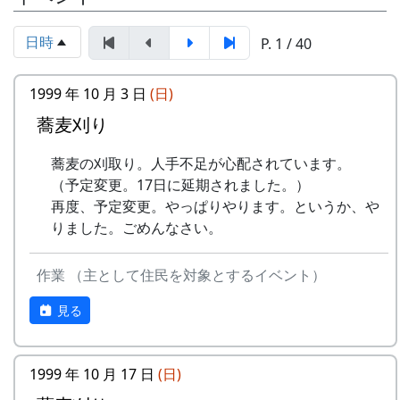
岩座神棚田保全推進協議会事務局
いています。どんな景色になっているかは、来
TEL & FAX: 9999-99-9999
て、見てのお楽しみ。秋風の中で「日本の棚田百
日時
P. 1 / 40
携帯: 999-9999-9999
選」の集落内を散策してみてください。蕎麦の花
MAIL : mailaddress
のつぼみもふくらんでいるかも、ですよ。
担当 : XX
1999 年 10 月 3 日
(日)
お客さんを案内する会長さん。
日時 : 2017 (平成29) 年 9 月 3 日 (日) 11:00 ～
蕎麦刈り
14:00
メニュー : 岩座神特産の「石垣茶」、梅ジュ
蕎麦の刈取り。人手不足が心配されています。
ース、リンゴジュースなどの飲料と、棚田米
（予定変更。17日に延期されました。）
コシヒカリのおにぎりを準備しています。
再度、予定変更。やっぱりやります。というか、や
お買い物 : 地域特産品コーナー
りました。ごめんなさい。
主催 : 岩座神地域協議会
作業 （主として住民を対象とするイベント）
問い合せ : 会長 XXXX 999-9999-9999
見る
1999 年 10 月 17 日
(日)
平成27年度棚田オーナー (2015-04-12 11:26:16)
記念撮影。