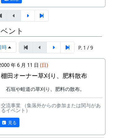
東昇
京都府立大学文学部歴史学科4回
12月3日（日）、県内外から総勢20数名の
生 渡部凌空・小島慧音
参加者を得て、棚田の石積みワークショッ
多可町の寺社建築 ～五霊神社を中心に
プが開催されました。最初に簡単な自己紹
イベント
～
介。遠くは長崎県や和歌山県からも参加が
京都府立大学文学部歴史学科教授
あったり、老若男女、職業も関心もバラバ
岸泰子
日時
ラ、非常にバラエティーに富んだメンバー
P. 1 / 9
旧神光寺跡と多可町の古代山寺
でした。
京都府立大学文学部歴史学科教授
2000 年 6 月 11 日
(日)
菱田哲朗
棚田オーナー草刈り、肥料散布
京都府立大学大学院歴史学専攻 山
内愛弓
石垣や畦道の草刈り、肥料の散布。
座談会
開催日
参加申込みについて
交流事業 （集落外からの参加または関与があ
るイベント）
参加費 : 無料
2023年12月3日（日） 10:00 ～16:00
申込み期日 : 2024年6月8日（日）
見る
内容
申込み・問い合せ先 : 那珂ふれあい館
多可町中区東山 539-3