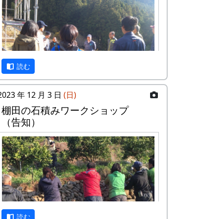
査報告会
『岩座神の歴史と文化』
日時・場所
日時 : 2024年6月15日（土） 13:00 -
16:30
読む
場所 : 岩座神公会堂
プログラム
2023 年 12 月 3 日
(日)
岩座神における棚田景観の現状と課題
棚⽥の⽯積みワークショップ
武庫川女子大学大学院建築学研究
（告知）
科専攻 来栖萌々子
岩座神の文化と生業 ～オトウ・棚田を
中心に～
京都府立大学文学部歴史学科4回
生 橋本唯
岩座神地区文書からみた江戸時代の神
光寺と家族
京都府立大学文学部歴史学科教授
読む