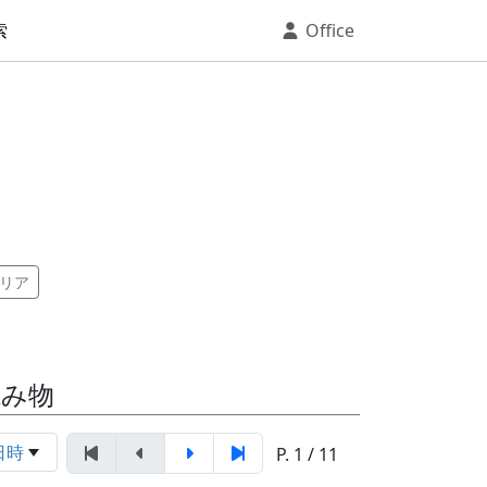
索
Office
リア
読み物
日時
P. 1 / 11