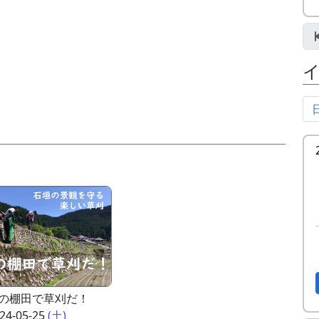
の棚田で草刈だ！
24-05-25
(土)