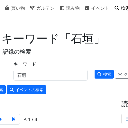
買い物
ガルテン
読み物
イベント
検
- キーワード「石垣」
・記録の検索
キーワード
検索
ク
索
イベント
の検索
P. 1 / 4