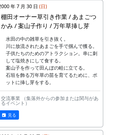
⽯積みの保全に取り組む「⽯積み学校」の
TEL 0795-32-0685 FAX 0795-30-
2000 年 7 月 30 日
(日)
⾦⼦⽒にお越しいただき⽯積みのワークシ
2730
ョップを通じて、その価値や技術を学びま
棚田オーナー草引き作業 / あまごつ
mail : fureaikan@town.taka.lg.jp
す。
休館日 : 月・火（但しどちらかが
かみ / 案山子作り / 万年草挿し芽
祝休日の場合は翌水曜日休館）
タイムテーブル
水田の中の雑草を引き抜く。
10:00 集合、金子氏によるお話、
川に放流されたあまごを手で掴んで獲る。
説明
子供たちのためのアトラクション。串に刺
10:00 ～ 13:30 休憩（簡単な炊き
して塩焼きにして食する。
出しを予定）
案山子を作って田んぼの畦に立てる。
13:30 ～ 石積み実技講習
石垣を飾る万年草の苗を育てるために、ポ
16:00 終了
講師の「石積み学校」金子さんから、石積
ットに挿し芽をする。
主催
み技術の勘所を説明してもらいます。ずば
り、要点は3つ。
交流事業 （集落外からの参加または関与があ
るイベント）
STUDIO MOMEN 村田裕樹
積み石の荷重を後ろにかける
建築 : OKK / 大西貴之建築計画事務所
見る
積み石の後ろに「ぐり」石をしっかり
後援 : 岩座神棚田保全推進協議会
詰める
参加について
下の2つの石と接するように積み石を