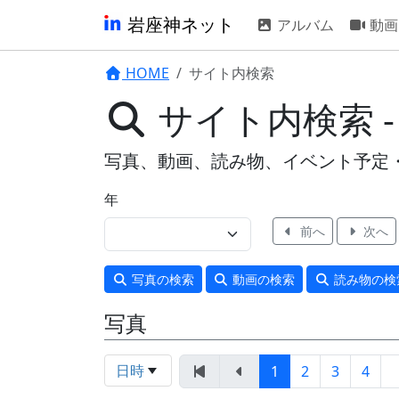
岩座神ネット
アルバム
動画
HOME
サイト内検索
サイト内検索 
写真、動画、読み物、イベント予定
年
前へ
次へ
写真
の検索
動画
の検索
読み物
の検
写真
日時
1
2
3
4