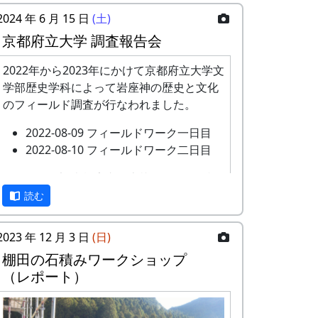
2024 年 6 月 15 日
(土)
京都府立大学 調査報告会
2022年から2023年にかけて京都府立大学文
学部歴史学科によって岩座神の歴史と文化
のフィールド調査が行なわれました。
2022-08-09 フィールドワーク一日目
2022-08-10 フィールドワーク二日目
このたび、調査報告書が上梓されたのを記
念して、現地である岩座神において調査報
読む
告会が開催されます。
2023 年 12 月 3 日
(日)
あわせて、2023年に岩座神の棚田について
棚田の石積みワークショップ
農業の面から調査をおこなった武庫川女子
（レポート）
大学来栖氏の研究発表も行なわれます。
京都府立大学歴史学科文化遺産調