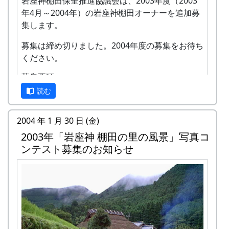
岩座神棚田保全推進協議会は、2003年度（2003
年4月～2004年）の岩座神棚田オーナーを追加募
集します。
募集は締め切りました。2004年度の募集をお待ち
ください。
募集要項
読む
項
内容
目
2004 年 1 月 30 日 (金)
応
まじめに農業に取り組み、自然とふれあ
2003年「岩座神 棚田の里の風景」写真コ
募
う勇気をお持ちで、地域になじめるか
ンテスト募集のお知らせ
資
た。家族や団体でも結構です。
格
会
1区画5万円です。
費
募
6区画の追加募集です。