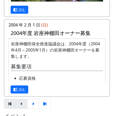
集
区
読む
画
数
2004 年 2 月 1 日
(日)
申
岩座神レポート管理人まで、メールでお
2004年度 岩座神棚田オーナー募集
込
申込みください。アドレスは、
兵庫県加美町岩座神は、日本の棚田百選に選ばれ
岩座神棚田保全推進協議会は、2004年度（2004
み
xxx@xxx.xxx です。
た石積みの棚田が見られる美しい山里です。
年4月～2005年1月）の岩座神棚田オーナーを募
方
集します。
法
当地区では、この貴重な遺産を次代に引き継いで
募集要項
いこうと、棚田の里づくりをはじめました。
締
2003年3月31日までとします。ただし、
切
定員に満ち次第、締切らせていただきま
今回は、棚田の里のゆったりとした景色、開放的
応募資格
す。
な気分、のんびりと流れる時間、楽しい思い出を
まじめに農業に取り組み、自然とふれあ
あなたの目でとらえて写真にしていただき、カレ
審
読む
簡単な書類審査です。原則として、早い
う勇気をお持ちで、地域になじめるか
ンダーを製作して記憶に留めたいと考えました。
査
者勝ち。
た。家族や団体でも結構です。
写真のテクニックは問いません。ふるってご応募
会費
下さい。
オーナーの特典
1区画5万円です。
申込み期間
一から十までプロの指導を受け、減農薬栽培