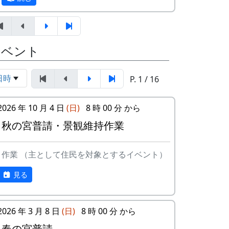
なお、勤め先の復旧作業で参加できなかっ
除草
た人が二人。
害獣防止柵（鹿柵）の点検補修は、毎年、
午後5時から、宮普請の会食だけを実施。
秋の宮普請として予定されています。台風
イベント
弁当を予約していたので、日延べできなか
が通った後なので、倒木だとか、土砂の崩
った。
れや流れによるる柵の破損があるかも知れ
日時
ません。
P. 1 / 16
宮普請（鹿柵点検）は、来週に順延。
蕎麦の種蒔きは8月20/21日に完了したので
2026 年 10 月 4 日
(日)
8 時 00 分 から
すが、種が芽を切らなかった場所があるの
秋の宮普請・景観維持作業
で、蒔き直しが必要になりました。一部の
種に問題があったようです。この作業は出
来るかどうか微妙。田圃が濡れていて駄目
作業 （主として住民を対象とするイベント）
なんじゃないかと思います。
見る
2026 年 3 月 8 日
(日)
8 時 00 分 から
春の宮普請