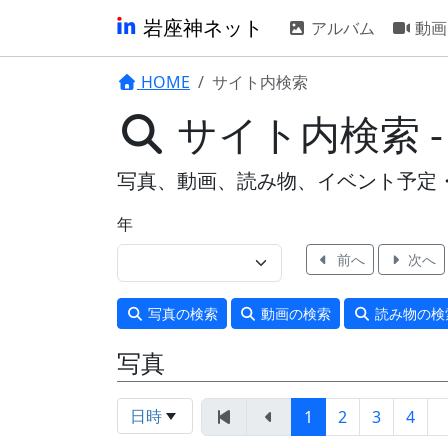
岩座神ネット
アルバム
動画
HOME
サイト内検索
サイト内検索 
写真、動画、読み物、イベント予定
年
前へ
次へ
写真
の検索
動画
の検索
読み物
の検
写真
日時
1
2
3
4