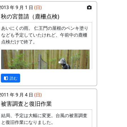
2013 年 9 月 1 日
(日)
秋の宮普請（鹿柵点検)
あいにくの雨。 仁王門の屋根のペンキ塗り
なども予定していたけれど、午前中の鹿柵
点検だけで終了。
読む
2011 年 9 月 4 日
(日)
被害調査と復旧作業
結局、予定は大幅に変更。台風の被害調査
と復旧作業になりました。
穴を補修する (2013-09-01 08:21:48)