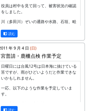
役員は村中を見て回って、被害状況の確認
をしました。
川（多田川）ぞいの通路や水路、石垣、畦
畔（けいはん）、道路の被害が大きかっ
た。また、山沿いでも、石垣や土手の崩れ
読む
が何カ所かありました。全部で17箇所ぐら
い。さいわいにして、家屋の被害や人的被
2011 年 9 月 4 日
(日)
害は無し。
宮普請・鹿柵点検 作業予定
役員以外のメンバーは、先頃竣工したばか
日曜日には台風12号は日本海に抜けている
りの「棚田の里ふれあい作業所」に泥水が
雨 (2013-09-01 09:24:57)
筈ですが、雨がひどいようだと作業できな
流入していたので、それの後片付けをしま
いかもしれません。
した。
一応、以下のような作業を予定していま
他所にくらべると、被害は小さかったと言
す。
って良い。
害獣防止柵の点検補修
作業は午前中で終了。
蕎麦の種の蒔き直し
読む