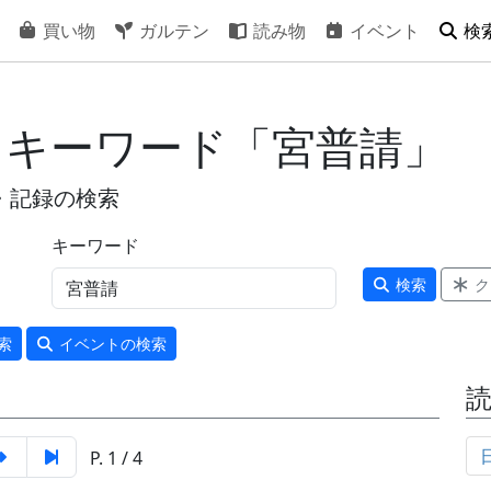
買い物
ガルテン
読み物
イベント
検
- キーワード「宮普請」
・記録の検索
キーワード
検索
ク
索
イベント
の検索
P. 1 / 4