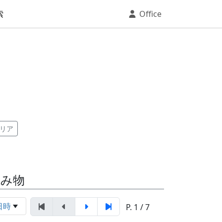
索
Office
リア
読み物
日時
P. 1 / 7