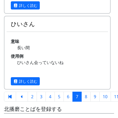
詳しく読む
ひいさん
意味
長い間
使用例
ひいさん会っていないね
詳しく読む
2
3
4
5
6
7
8
9
10
1
北播磨ことばを登録する