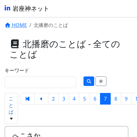
岩座神ネット
HOME
北播磨のことば
北播磨のことば - 全ての
ことば
キーワード
こ
2
3
4
5
6
7
8
9
と
ば
へこさか