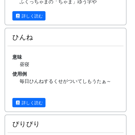
ふくっちゃまの「ちゃま」ゆう字や
（西山の山という字はどんな字ですか？）
（福知山の山という字ですよ）
詳しく読む
ひんね
意味
昼寝
使用例
毎日ひんねするくせがついてしもうたぁ～
詳しく読む
ぴりぴり