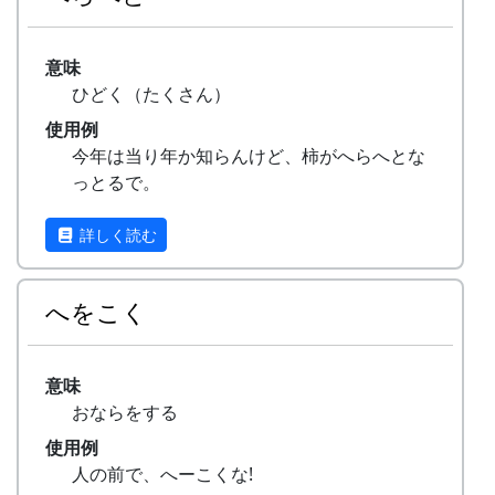
意味
ひどく（たくさん）
使用例
今年は当り年か知らんけど、柿がへらへとな
っとるで。
（今年は当り年かも知れませんが、柿がひど
くたくさんなっていますよ。）
詳しく読む
へをこく
意味
おならをする
使用例
人の前で、へーこくな!