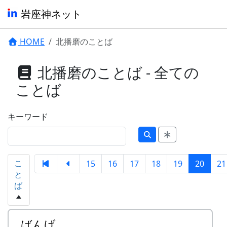
岩座神ネット
HOME
北播磨のことば
北播磨のことば - 全ての
ことば
キーワード
こ
15
16
17
18
19
20
21
と
ば
ばんげ