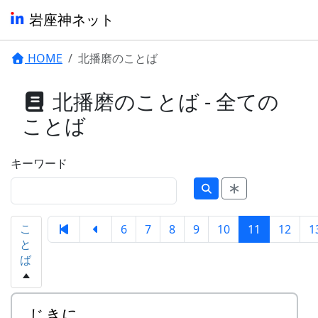
岩座神ネット
HOME
北播磨のことば
北播磨のことば - 全ての
ことば
キーワード
こ
6
7
8
9
10
11
12
1
と
ば
じきに