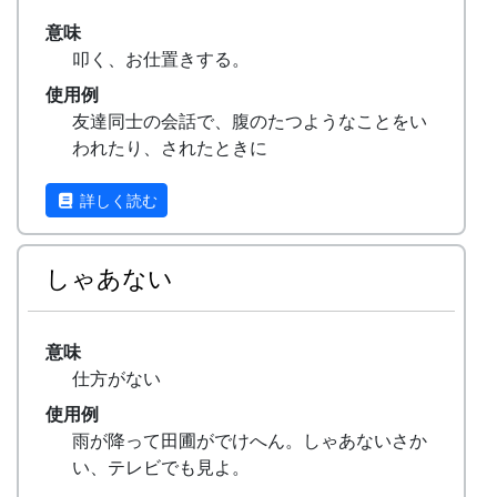
意味
叩く、お仕置きする。
使用例
友達同士の会話で、腹のたつようなことをい
われたり、されたときに
ええ加減にしとけよ、しばいたろこ！
詳しく読む
しゃあない
意味
仕方がない
使用例
雨が降って田圃がでけへん。しゃあないさか
い、テレビでも見よ。
（雨が降って農作業が出来ません。仕方がな