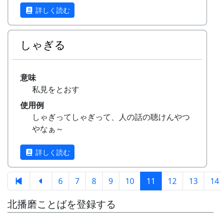
いので、テレビでも見ます。）
詳しく読む
しゃぎる
意味
私見をとおす
使用例
しゃぎってしゃぎって、人の話の聴けんやつ
やなぁ～
詳しく読む
6
7
8
9
10
11
12
13
14
北播磨ことばを登録する