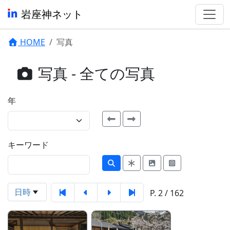
岩座神ネット
HOME
写真
写真 - 全ての写真
年
キーワード
日時
P. 2 / 162