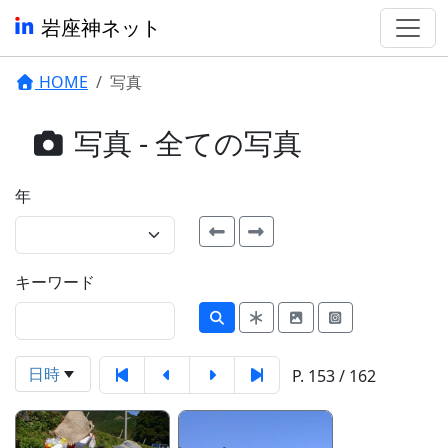
岩座神ネット
HOME
写真
写真 - 全ての写真
年
キーワード
日時
P. 153 / 162