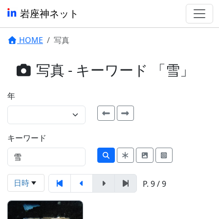
岩座神ネット
HOME
写真
写真 - キーワード 「雪」
年
キーワード
日時
P. 9 / 9