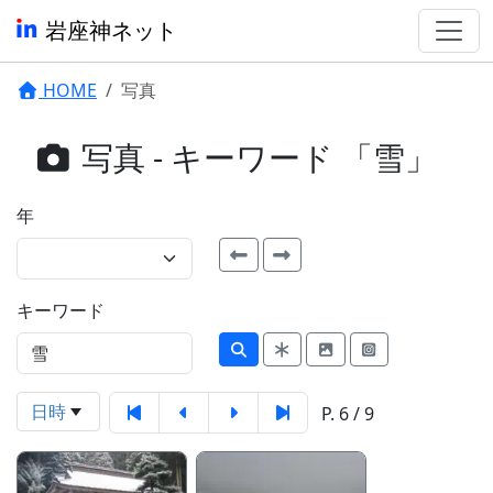
岩座神ネット
HOME
写真
写真 - キーワード 「雪」
年
キーワード
日時
P. 6 / 9