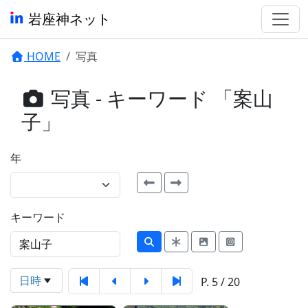
岩座神ネット
HOME
写真
写真 - キーワード 「案山
子」
年
キーワード
日時
P. 5 / 20