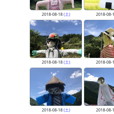
2018-08-18
(土)
2018-08-
2018-08-18
(土)
2018-08-
2018-08-18
(土)
2018-08-