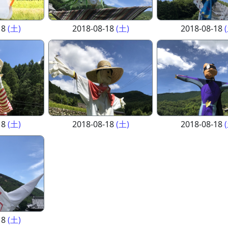
18
(土)
2018-08-18
(土)
2018-08-18
18
(土)
2018-08-18
(土)
2018-08-18
18
(土)