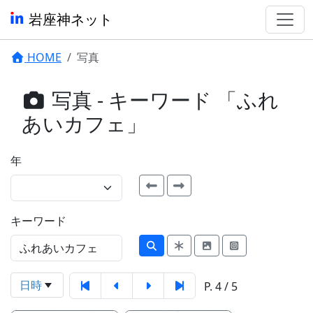
岩座神ネット
HOME
写真
写真 - キーワード 「ふれ
あいカフェ」
年
キーワード
日時
P. 4 / 5